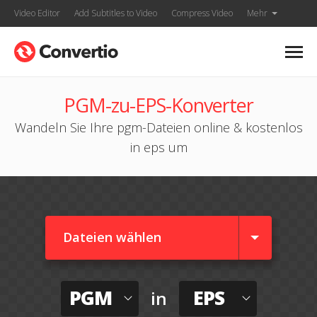
Video Editor
Add Subtitles to Video
Compress Video
Mehr
PGM-zu-EPS-Konverter
Wandeln Sie Ihre pgm-Dateien online & kostenlos
in eps um
Dateien wählen
PGM
EPS
in