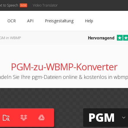
xt to Speech
Video Translator
OCR
API
Preisgestaltung
Help
Hervorragend
GM in WBMP
PGM-zu-WBMP-Konverter
deln Sie Ihre pgm-Dateien online & kostenlos in wbm
PGM