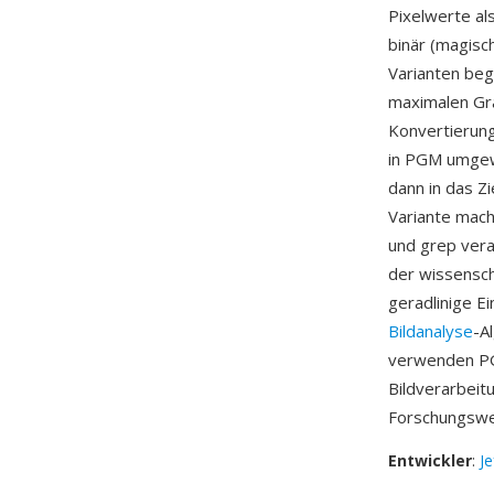
Pixelwerte al
binär (magisc
Varianten be
maximalen Gr
Konvertierung
in PGM umgew
dann in das Zi
Variante mach
und grep vera
der wissensch
geradlinige E
Bildanalyse
-A
verwenden PG
Bildverarbeit
Forschungswe
Entwickler
:
J