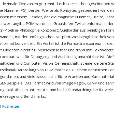
s dezimale Textzahlen getrennt durch Leerzeichen geschrieben 
he Nummer P5), bei der Werte als Rohbytes gespeichert werden
ginnen mit einem Header, der die magische Nummer, Breite, Höh
auwert angibt. PGM wurde als Graustufen-Zwischenformat in de
s-Pipeline-Philosophie konzipiert: Quellbilder aus beliebigen F
andelt, mit der umfangreichen Netpbm-Werkzeugbibliothek vera
elformat konvertiert. Ein Vorteil ist die Formattransparenz — die 
t Bilddaten direkt für Menschen lesbar und trivial mit Textwerk
rbeitbar, was für Debugging und Ausbildung unschätzbar ist. Die 
aftlichen und Computer-Vision-Gemeinschaft ist eine weitere Stä
inzelkanal-Darstellung von PGM macht es zu einem natürlichen Fo
lgorithmen, und viele wissenschaftliche Arbeiten und Kursmaterial
M-Beispiele. Das Format wird von ImageMagick, GIMP und zahlr
ungsbibliotheken unterstützt und bleibt Standardeingabe für viele
rkzeuge und Benchmarks.
ef Poskanzer