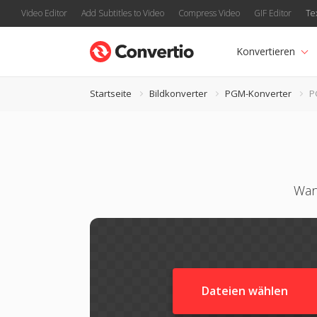
Video Editor
Add Subtitles to Video
Compress Video
GIF Editor
Te
Konvertieren
Startseite
Bildkonverter
PGM-Konverter
P
Wan
Dateien wählen