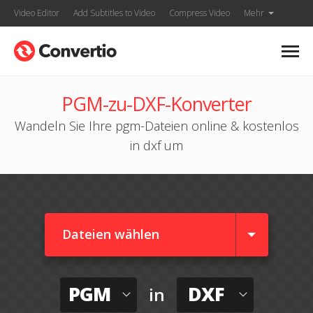
Video Editor
Add Subtitles to Video
Compress Video
Mehr
PGM-zu-DXF-Konverter
Wandeln Sie Ihre pgm-Dateien online & kostenlos
in dxf um
Dateien wählen
PGM
DXF
in