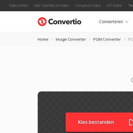
Video Editor
Add Subtitles to Video
Compress Video
GIF Editor
Te
Converteren
Home
Image Converter
PGM Converter
PG
Kies bestanden