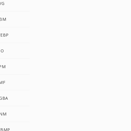
VG
PBM
WEBP
CO
XPM
EMF
RGBA
PNM
WBMP