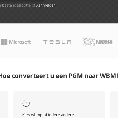
e bestandsgrootte of
Aanmelden
Hoe converteert u een PGM naar WBM
2
Kies wbmp of iedere andere