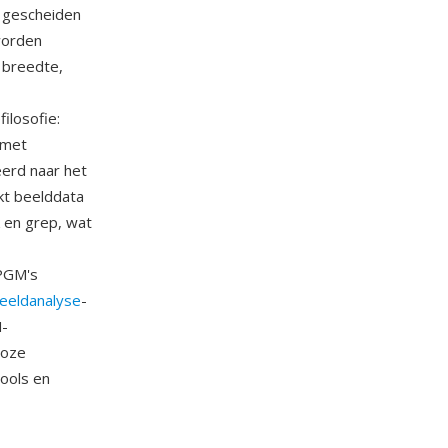
n gescheiden
worden
 breedte,
ilosofie:
 met
erd naar het
kt beelddata
k en grep, wat
 PGM's
eeldanalyse
-
M-
loze
tools en