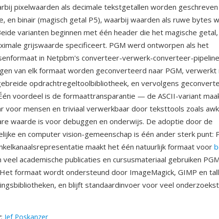
arbij pixelwaarden als decimale tekstgetallen worden geschreve
e, en binair (magisch getal P5), waarbij waarden als ruwe bytes 
eide varianten beginnen met één header die het magische getal,
imale grijswaarde specificeert. PGM werd ontworpen als het
ssenformaat in Netpbm's converteer-verwerk-converteer-pipelinef
ngen van elk formaat worden geconverteerd naar PGM, verwerkt
ebreide opdrachtregeltoolbibliotheek, en vervolgens geconverte
Één voordeel is de formaattransparantie — de ASCII-variant maa
ar voor mensen en triviaal verwerkbaar door teksttools zoals aw
re waarde is voor debuggen en onderwijs. De adoptie door de
ijke en computer vision-gemeenschap is één ander sterk punt:
kelkanaalsrepresentatie maakt het één natuurlijk formaat voor
b
n veel academische publicaties en cursusmateriaal gebruiken PG
 Het formaat wordt ondersteund door ImageMagick, GIMP en tal
ngsbibliotheken, en blijft standaardinvoer voor veel onderzoeks
r
:
Jef Poskanzer