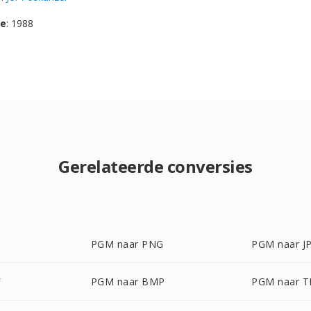
se
: 1988
Gerelateerde conversies
PGM naar PNG
PGM naar J
F
PGM naar BMP
PGM naar T