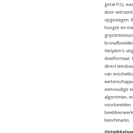
getal P2), wa
door witruimt
opgeslagen. B
hoogte en max
grijstintentu
bronafbeeldi
Netpbm's uitg
doelformaat. 
direct leesba
van onschatba
wetenschappel
eenvoudige en
algoritmen, e
voorbeelden.
beeldverwerki
benchmarks.
Ontwikkelaa