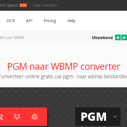
xt to Speech
Video Translator
OCR
API
Pricing
Help
Uitstekend
M naar WBMP
PGM naar WBMP converter
Converteer online gratis uw pgm- naar wbmp-bestande
PGM