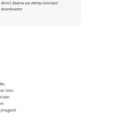
direct daarna uw wbmp-bestand
downloaden
ie,
or Unix-
el één
um
I (magisch