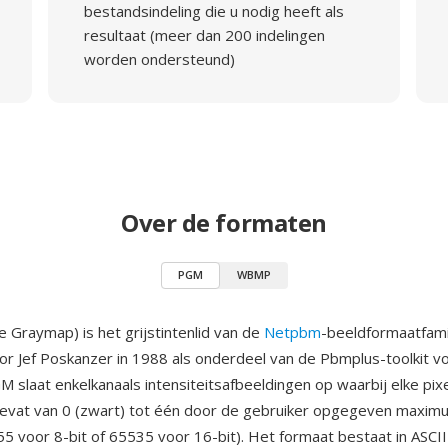
bestandsindeling die u nodig heeft als
resultaat (meer dan 200 indelingen
worden ondersteund)
Over de formaten
PGM
WBMP
 Graymap) is het grijstintenlid van de
Netpbm
-beeldformaatfamil
r Jef Poskanzer in 1988 als onderdeel van de Pbmplus-toolkit vo
 slaat enkelkanaals intensiteitsafbeeldingen op waarbij elke pix
bevat van 0 (zwart) tot één door de gebruiker opgegeven maxim
5 voor 8-bit of 65535 voor 16-bit). Het formaat bestaat in ASCI