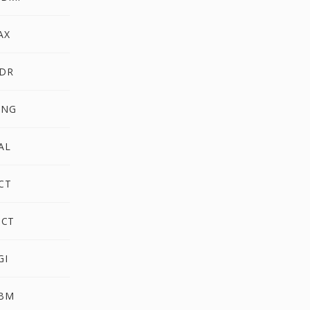
AX
HDR
MNG
AL
CT
ICT
GI
XBM