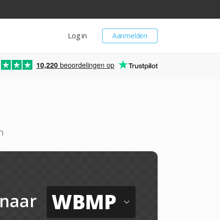
Log in
Aanmelden
10,220
beoordelingen op
n
WBMP
naar