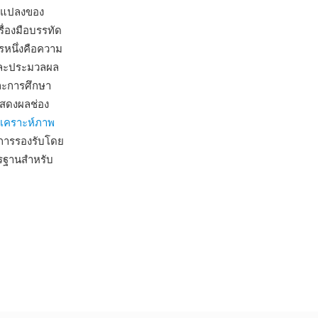
ล-แปลงของ
่องมือบรรทัด
รหนึ่งคือความ
และประมวลผล
และการศึกษา
แสดงผลช่อง
ิเคราะห์ภาพ
การรองรับโดย
รฐานสำหรับ