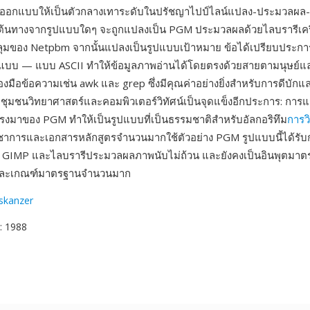
ูกออกแบบให้เป็นตัวกลางเทาระดับในปรัชญาไปป์ไลน์แปลง-ประมวลผ
้นทางจากรูปแบบใดๆ จะถูกแปลงเป็น PGM ประมวลผลด้วยไลบรารีเครื
คลุมของ Netpbm จากนั้นแปลงเป็นรูปแบบเป้าหมาย ข้อได้เปรียบประกา
ปแบบ — แบบ ASCII ทำให้ข้อมูลภาพอ่านได้โดยตรงด้วยสายตามนุษย์
ื่องมือข้อความเช่น awk และ grep ซึ่งมีคุณค่าอย่างยิ่งสำหรับการดีบัก
ุมชนวิทยาศาสตร์และคอมพิวเตอร์วิทัศน์เป็นจุดแข็งอีกประการ: การ
ตรงมาของ PGM ทำให้เป็นรูปแบบที่เป็นธรรมชาติสำหรับอัลกอริทึม
การว
าการและเอกสารหลักสูตรจำนวนมากใช้ตัวอย่าง PGM รูปแบบนี้ได้รับ
 GIMP และไลบรารีประมวลผลภาพนับไม่ถ้วน และยังคงเป็นอินพุตมาต
จัยและเกณฑ์มาตรฐานจำนวนมาก
oskanzer
: 1988