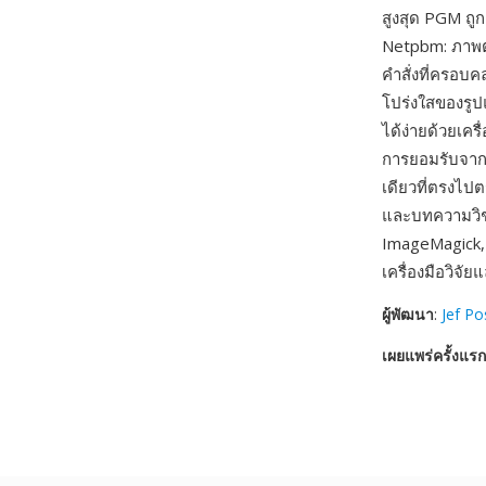
สูงสุด PGM ถ
Netpbm: ภาพต
คำสั่งที่ครอบ
โปร่งใสของรู
ได้ง่ายด้วยเคร
การยอมรับจากช
เดียวที่ตรงไป
และบทความวิช
ImageMagick,
เครื่องมือวิ
ผู้พัฒนา
:
Jef P
เผยแพร่ครั้งแรก