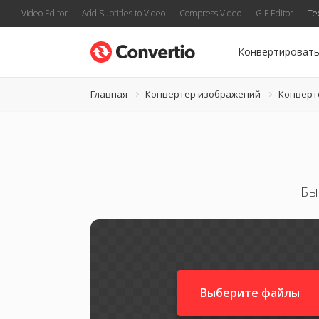
Video Editor
Add Subtitles to Video
Compress Video
GIF Editor
Te
Конвертироват
Главная
Конвертер изображений
Конверт
Бы
Выберите файлы