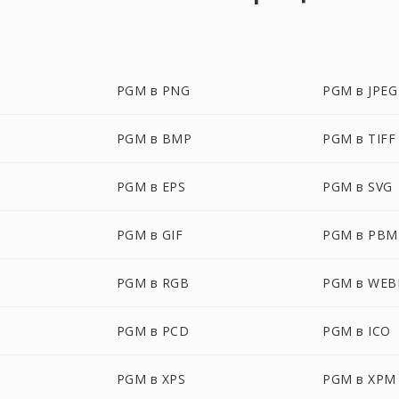
PGM в PNG
PGM в JPEG
PGM в BMP
PGM в TIFF
PGM в EPS
PGM в SVG
PGM в GIF
PGM в PBM
PGM в RGB
PGM в WEB
PGM в PCD
PGM в ICO
PGM в XPS
PGM в XPM