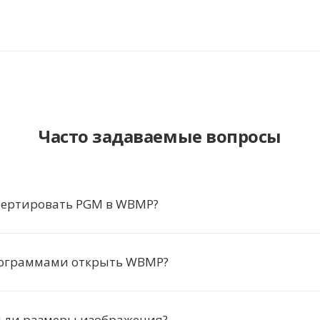
Часто задаваемые вопросы
вертировать PGM в WBMP?
ограммами открыть WBMP?
я ли размеры изображения?