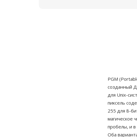
PGM (Portab
созданный Д
для Unix-си
пиксель соде
255 для 8-би
магическое ч
пробелы, и в
Оба варианта