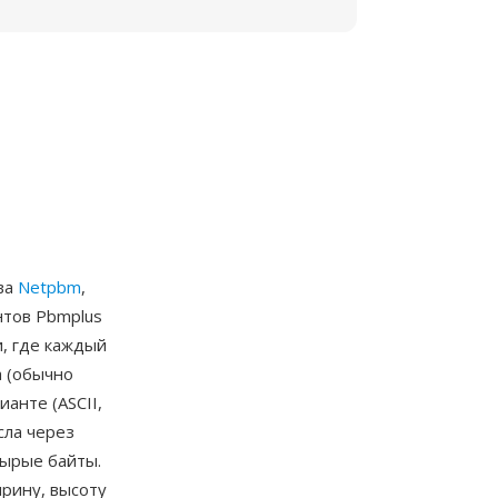
ва
Netpbm
,
нтов Pbmplus
, где каждый
а (обычно
ианте (ASCII,
сла через
сырые байты.
ирину, высоту