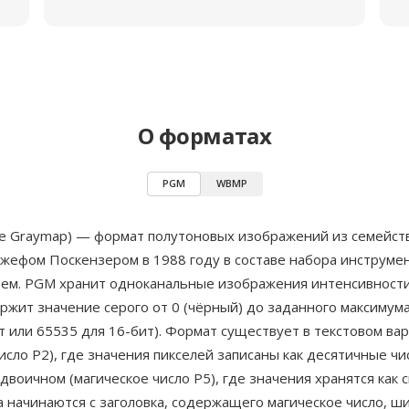
О форматах
PGM
WBMP
le Graymap) — формат полутоновых изображений из семейст
жефом Поскензером в 1988 году в составе набора инструме
стем. PGM хранит одноканальные изображения интенсивности
ржит значение серого от 0 (чёрный) до заданного максимум
т или 65535 для 16-бит). Формат существует в текстовом вар
исло P2), где значения пикселей записаны как десятичные чи
 двоичном (магическое число P5), где значения хранятся как 
 начинаются с заголовка, содержащего магическое число, ш