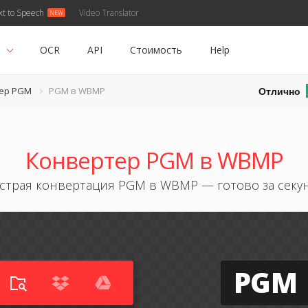
xt to Speech
Video Translator
ь
OCR
API
Стоимость
Help
Отлично
ер PGM
PGM в WBMP
Конвертер PGM в WBMP
страя конвертация PGM в WBMP — готово за секу
PGM