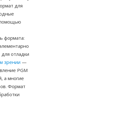
ормат для
ходные
с помощью
ь формата:
 элементарно
 для отладки
м зрении
—
авление PGM
, а многие
ров. Формат
бработки