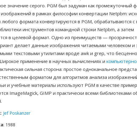
ное значение серого. PGM был задуман как промежуточный ф
 изображений в рамках философии конвертации Netpbm: ис
 любого формата конвертируются в PGM, обрабатываются 
блиотеки инструментов командной строки Netpbm, а затем
тся в целевой формат. Одно из преимуществ — прозрачност
ариант делает данные изображения читаемыми человеком и
мыми текстовыми утилитами вроде awk и grep, что бесценно
 Широкое применение в научных вычислениях и
компьютерно
актическая сильная сторона: простое одноканальное предст
естественным форматом для алгоритмов анализа изображений
тьи и учебные материалы используют PGM в качестве приме
тся ImageMagick, GIMP и практически всеми библиотеками о
.
к
:
Jef Poskanzer
ка
: 1988