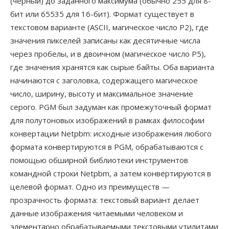
(чёрный) до заданного максимума (обычно 255 для 8-
бит или 65535 для 16-бит). Формат существует в
текстовом варианте (ASCII, магическое число P2), где
значения пикселей записаны как десятичные числа
через пробелы, и в двоичном (магическое число P5),
где значения хранятся как сырые байты. Оба варианта
начинаются с заголовка, содержащего магическое
число, ширину, высоту и максимальное значение
серого. PGM был задуман как промежуточный формат
для полутоновых изображений в рамках философии
конвертации Netpbm: исходные изображения любого
формата конвертируются в PGM, обрабатываются с
помощью обширной библиотеки инструментов
командной строки Netpbm, а затем конвертируются в
целевой формат. Одно из преимуществ —
прозрачность формата: текстовый вариант делает
данные изображения читаемыми человеком и
элементарно обрабатываемыми текстовыми утилитами