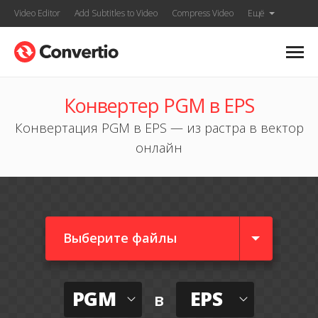
Video Editor
Add Subtitles to Video
Compress Video
Ещё
Конвертер PGM в EPS
Конвертация PGM в EPS — из растра в вектор
онлайн
Выберите файлы
PGM
EPS
в