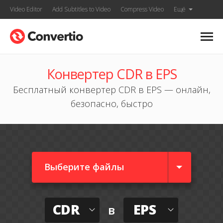
Video Editor
Add Subtitles to Video
Compress Video
Ещё
Конвертер CDR в EPS
Бесплатный конвертер CDR в EPS — онлайн,
безопасно, быстро
Выберите файлы
CDR
EPS
в