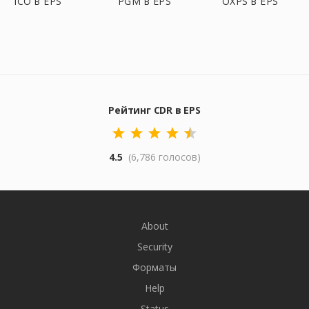
ICO в EPS
PGM в EPS
OXPS в EPS
Рейтинг CDR в EPS
4.5
(6,786 голосов)
About
Security
Форматы
Help
Status