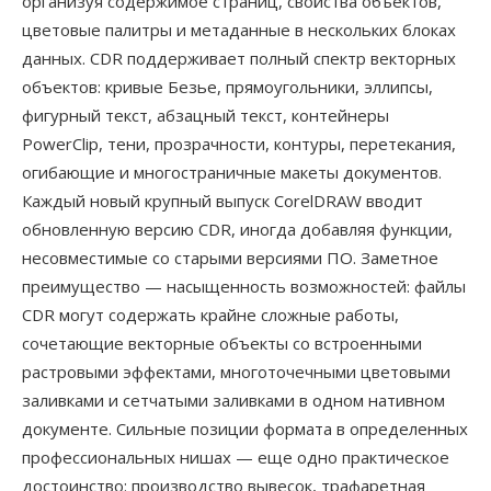
организуя содержимое страниц, свойства объектов,
цветовые палитры и метаданные в нескольких блоках
данных. CDR поддерживает полный спектр векторных
объектов: кривые Безье, прямоугольники, эллипсы,
фигурный текст, абзацный текст, контейнеры
PowerClip, тени, прозрачности, контуры, перетекания,
огибающие и многостраничные макеты документов.
Каждый новый крупный выпуск CorelDRAW вводит
обновленную версию CDR, иногда добавляя функции,
несовместимые со старыми версиями ПО. Заметное
преимущество — насыщенность возможностей: файлы
CDR могут содержать крайне сложные работы,
сочетающие векторные объекты со встроенными
растровыми эффектами, многоточечными цветовыми
заливками и сетчатыми заливками в одном нативном
документе. Сильные позиции формата в определенных
профессиональных нишах — еще одно практическое
достоинство: производство вывесок, трафаретная