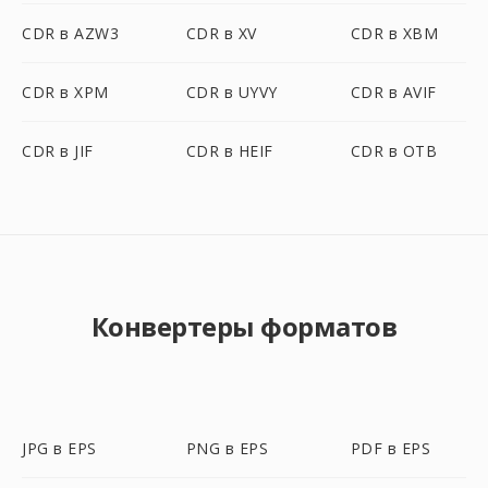
CDR в AZW3
CDR в XV
CDR в XBM
CDR в XPM
CDR в UYVY
CDR в AVIF
CDR в JIF
CDR в HEIF
CDR в OTB
Конвертеры форматов
JPG в EPS
PNG в EPS
PDF в EPS