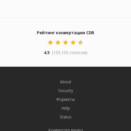
Рейтинг конвертации CDR
4.5
(135,105 голосов)
About
Security
Форматы
Help
Status
Конвертер видео