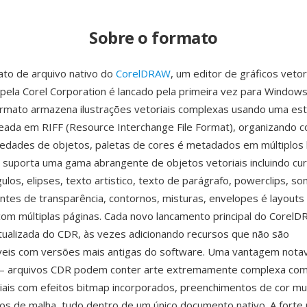
Sobre o formato
to de arquivo nativo do
CorelDRAW
, um editor de gráficos vetor
pela Corel Corporation é lancado pela primeira vez para Windows
rmato armazena ilustrações vetoriais complexas usando uma est
eada em RIFF (Resource Interchange File Format), organizando 
iedades de objetos, paletas de cores é metadados em múltiplos
suporta uma gama abrangente de objetos vetoriais incluindo cu
ulos, elipses, texto artistico, texto de parágrafo, powerclips, s
entes de transparência, contornos, misturas, envelopes é layouts
m múltiplas páginas. Cada novo lancamento principal do CorelD
ualizada do CDR, às vezes adicionando recursos que não são
eis com versões mais antigas do software. Uma vantagem notave
— arquivos CDR podem conter arte extremamente complexa co
iais com efeitos bitmap incorporados, preenchimentos de cor mu
s de malha, tudo dentro de um único documento nativo. A forte