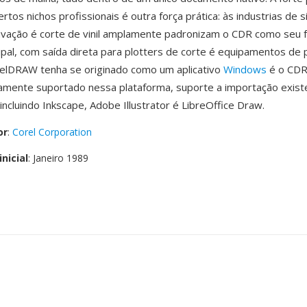
tos nichos profissionais é outra força prática: às industrias de si
ravação é corte de vinil amplamente padronizam o CDR como seu
cipal, com saída direta para plotters de corte é equipamentos de
elDRAW tenha se originado como um aplicativo
Windows
é o CDR
amente suportado nessa plataforma, suporte a importação exist
incluindo Inkscape, Adobe Illustrator é LibreOffice Draw.
or
:
Corel Corporation
nicial
: Janeiro 1989