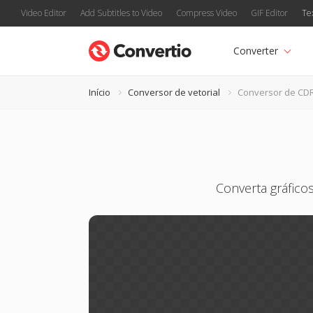
Video Editor
Add Subtitles to Video
Compress Video
GIF Editor
Te
Converter
Início
Conversor de vetorial
Conversor de CD
Converta gráfico