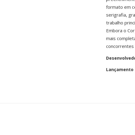
formato em cer
serigrafia, g
trabalho prin
Embora o Cor
mais complet
concorrentes 
Desenvolved
Lançamento i