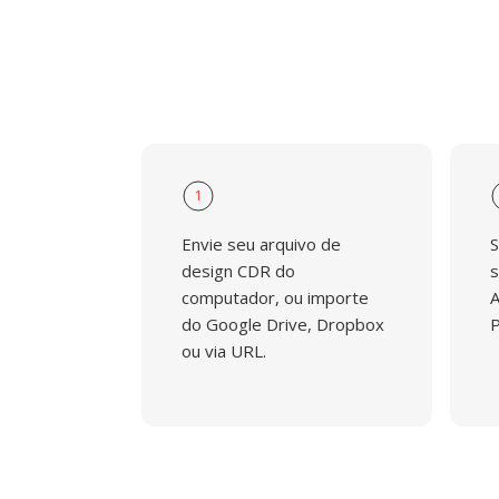
1
Envie seu arquivo de
S
design CDR do
s
computador, ou importe
A
do Google Drive, Dropbox
P
ou via URL.