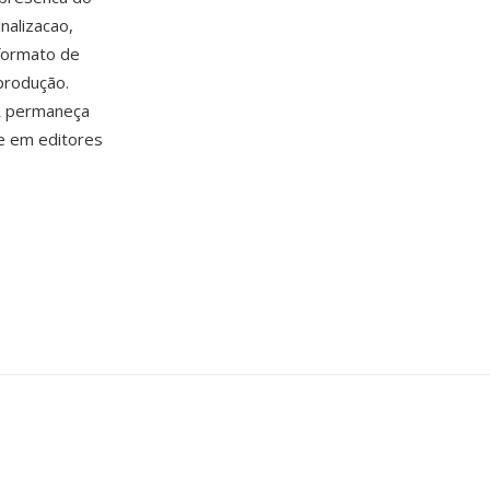
nalizacao,
 formato de
 produção.
 permaneça
e em editores