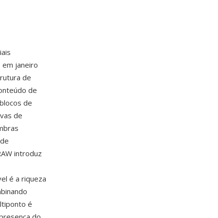
iais
 em janeiro
rutura de
conteúdo de
 blocos de
rvas de
ombras
 de
RAW introduz
l é a riqueza
mbinando
ltiponto é
 presenca do