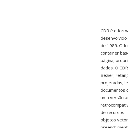
CDR é o forma
desenvolvido 
de 1989. O fo
container bas
página, propr
dados. O CDR 
Bézier, retang
projetadas, l
documentos co
uma versão at
retrocompativ
de recursos 
objetos vetor
preenchimento