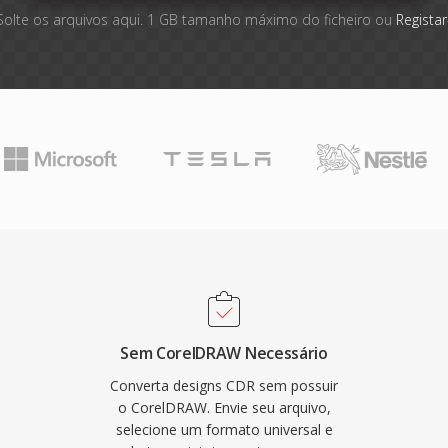
Solte os arquivos aqui. 1 GB tamanho máximo do ficheiro ou
Registar
Sem CorelDRAW Necessário
Converta designs CDR sem possuir
o CorelDRAW. Envie seu arquivo,
selecione um formato universal e