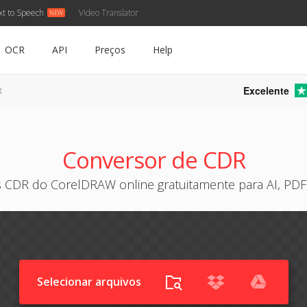
xt to Speech
Video Translator
OCR
API
Preços
Help
Excelente
R
Conversor de CDR
s CDR do CorelDRAW online gratuitamente para AI, PDF
Selecionar arquivos