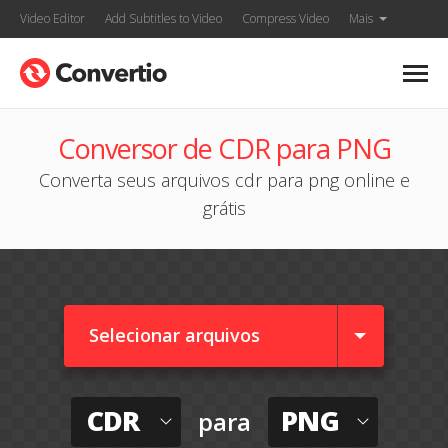
Video Editor
Add Subtitles to Video
Compress Video
Mais
Conversor de CDR para PNG
Converta seus arquivos cdr para png online e
grátis
Selecionar arquivos
CDR
PNG
para