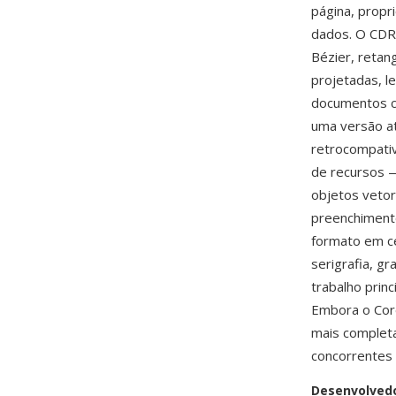
página, propr
dados. O CDR 
Bézier, retang
projetadas, l
documentos co
uma versão at
retrocompativ
de recursos 
objetos vetor
preenchimento
formato em cer
serigrafia, g
trabalho prin
Embora o Cor
mais complet
concorrentes 
Desenvolved