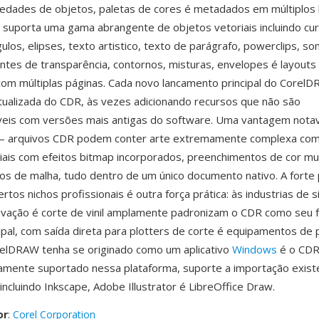
iedades de objetos, paletas de cores é metadados em múltiplos
suporta uma gama abrangente de objetos vetoriais incluindo cu
ulos, elipses, texto artistico, texto de parágrafo, powerclips, s
entes de transparência, contornos, misturas, envelopes é layouts
m múltiplas páginas. Cada novo lancamento principal do CorelD
ualizada do CDR, às vezes adicionando recursos que não são
eis com versões mais antigas do software. Uma vantagem notave
— arquivos CDR podem conter arte extremamente complexa co
iais com efeitos bitmap incorporados, preenchimentos de cor mu
s de malha, tudo dentro de um único documento nativo. A forte
tos nichos profissionais é outra força prática: às industrias de si
ravação é corte de vinil amplamente padronizam o CDR como seu
cipal, com saída direta para plotters de corte é equipamentos de
elDRAW tenha se originado como um aplicativo
Windows
é o CDR
amente suportado nessa plataforma, suporte a importação exist
incluindo Inkscape, Adobe Illustrator é LibreOffice Draw.
or
:
Corel Corporation