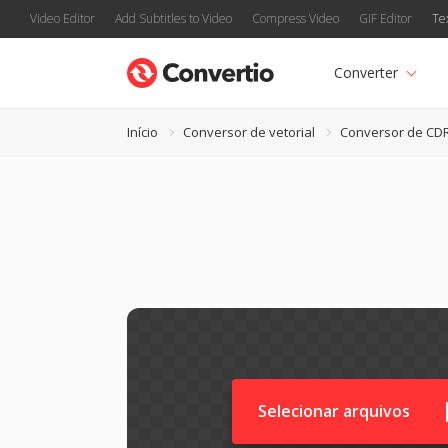
Video Editor
Add Subtitles to Video
Compress Video
GIF Editor
Te
Converter
Início
Conversor de vetorial
Conversor de CD
Selecionar arquivos