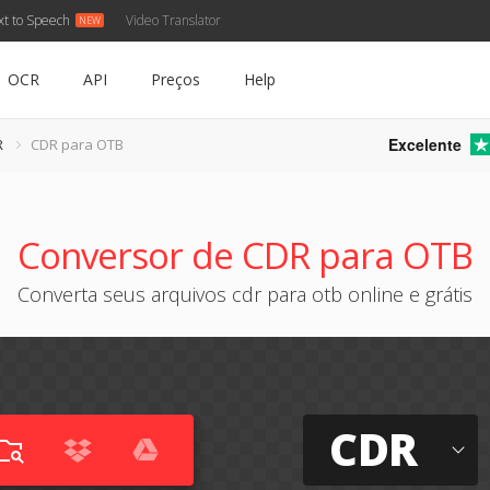
xt to Speech
Video Translator
OCR
API
Preços
Help
Excelente
R
CDR para OTB
Conversor de CDR para OTB
Converta seus arquivos cdr para otb online e grátis
CDR