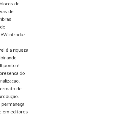
 blocos de
rvas de
ombras
 de
RAW introduz
l é a riqueza
mbinando
ltiponto é
 presenca do
nalizacao,
 formato de
 produção.
 permaneça
e em editores