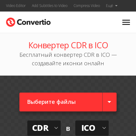
Video Editor
Add Subtitles to Video
Compress Video
Ещё
Конвертер CDR в ICO
Бесплатный конвертер CDR в ICO —
создавайте иконки онлайн
Выберите файлы
CDR
ICO
в