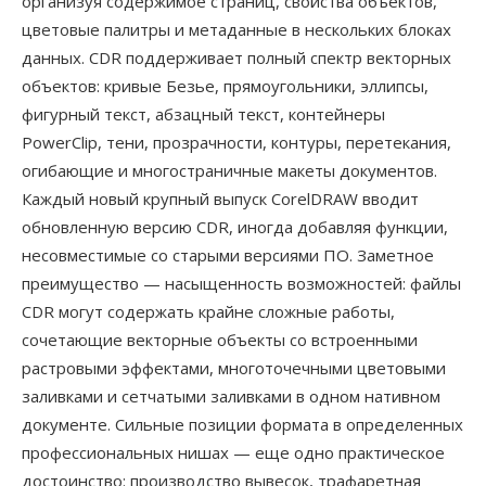
организуя содержимое страниц, свойства объектов,
цветовые палитры и метаданные в нескольких блоках
данных. CDR поддерживает полный спектр векторных
объектов: кривые Безье, прямоугольники, эллипсы,
фигурный текст, абзацный текст, контейнеры
PowerClip, тени, прозрачности, контуры, перетекания,
огибающие и многостраничные макеты документов.
Каждый новый крупный выпуск CorelDRAW вводит
обновленную версию CDR, иногда добавляя функции,
несовместимые со старыми версиями ПО. Заметное
преимущество — насыщенность возможностей: файлы
CDR могут содержать крайне сложные работы,
сочетающие векторные объекты со встроенными
растровыми эффектами, многоточечными цветовыми
заливками и сетчатыми заливками в одном нативном
документе. Сильные позиции формата в определенных
профессиональных нишах — еще одно практическое
достоинство: производство вывесок, трафаретная