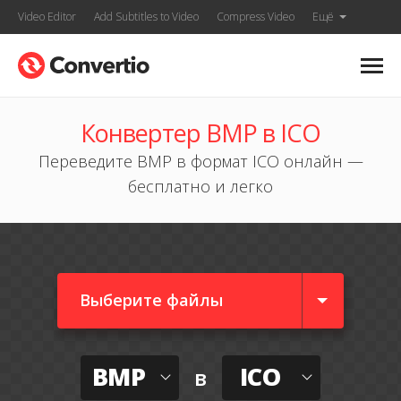
Video Editor
Add Subtitles to Video
Compress Video
Ещё
Конвертер BMP в ICO
Переведите BMP в формат ICO онлайн —
бесплатно и легко
Выберите файлы
BMP
ICO
в