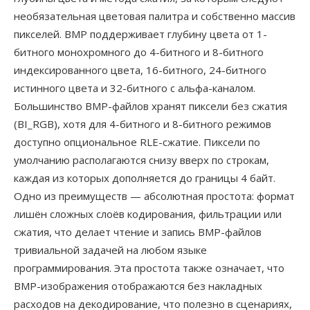
необязательная цветовая палитра и собственно массив
пикселей. BMP поддерживает глубину цвета от 1-
битного монохромного до 4-битного и 8-битного
индексированного цвета, 16-битного, 24-битного
истинного цвета и 32-битного с альфа-каналом.
Большинство BMP-файлов хранят пиксели без сжатия
(BI_RGB), хотя для 4-битного и 8-битного режимов
доступно опциональное RLE-сжатие. Пиксели по
умолчанию располагаются снизу вверх по строкам,
каждая из которых дополняется до границы 4 байт.
Одно из преимуществ — абсолютная простота: формат
лишён сложных слоёв кодирования, фильтрации или
сжатия, что делает чтение и запись BMP-файлов
тривиальной задачей на любом языке
программирования. Эта простота также означает, что
BMP-изображения отображаются без накладных
расходов на декодирование, что полезно в сценариях,