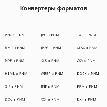
Конвертеры форматов
PNG в PNM
JPG в PNM
TXT в PNM
BMP в PNM
JPEG в PNM
XLSX в PNM
PDF в PNM
XLS в PNM
CSV в PNM
HTML в PNM
WEBP в PNM
DOCX в PNM
GIF в PNM
JFIF в PNM
PPM в PNM
DOC в PNM
XCF в PNM
DXF в PNM