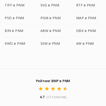
TIFF в PNM
SVG в PNM
RTF в PNM
PSD в PNM
PGM в PNM
MAP в PNM
BIN в PNM
ABW в PNM
DBK в PNM
KWD в PNM
SXW в PNM
AW в PNM
Рейтинг BMP в PNM
4.7
(13 голосов)