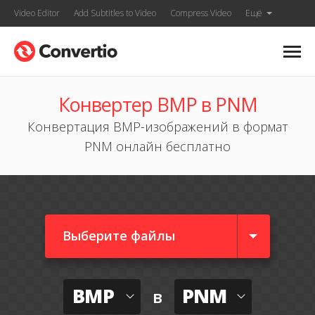
Video Editor
Add Subtitles to Video
Compress Video
Ещё
Конвертер BMP в PNM
Конвертация BMP-изображений в формат
PNM онлайн бесплатно
Выберите файлы
BMP
PNM
в