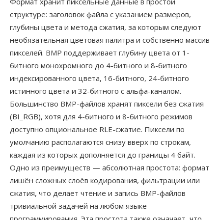
Формат хранит пиксельные данные в простой
структуре: заголовок файла с указанием размеров,
глубины цвета и метода сжатия, за которым следуют
необязательная цветовая палитра и собственно массив
пикселей. BMP поддерживает глубину цвета от 1-
битного монохромного до 4-битного и 8-битного
индексированного цвета, 16-битного, 24-битного
истинного цвета и 32-битного с альфа-каналом.
Большинство BMP-файлов хранят пиксели без сжатия
(BI_RGB), хотя для 4-битного и 8-битного режимов
доступно опциональное RLE-сжатие. Пиксели по
умолчанию располагаются снизу вверх по строкам,
каждая из которых дополняется до границы 4 байт.
Одно из преимуществ — абсолютная простота: формат
лишён сложных слоёв кодирования, фильтрации или
сжатия, что делает чтение и запись BMP-файлов
тривиальной задачей на любом языке
программирования. Эта простота также означает, что