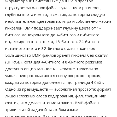
Формат хранит пиксельные данные в простой
структуре: заголовок файла с указанием размеров,
глубины цвета и метода сжатия, за которым следуют
необязательная цветовая палитра и собственно массив
пикселей. BMP поддерживает глубину цвета от 1-
битного монохромного до 4-битного и 8-битного
индексированного цвета, 16-битного, 24-битного
истинного цвета и 32-битного с альфа-каналом.
Большинство BMP-файлов хранят пиксели без сжатия
(BI_RGB), хотя для 4-битного и 8-битного режимов
доступно опциональное RLE-сжатие. Пиксели по
умолчанию располагаются снизу вверх по строкам,
каждая из которых дополняется до границы 4 байт.
Одно из преимуществ — абсолютная простота: формат
лишён сложных слоёв кодирования, фильтрации или
сжатия, что делает чтение и запись BMP-файлов
тривиальной задачей на любом языке
программирования. Эта простота также означает, что