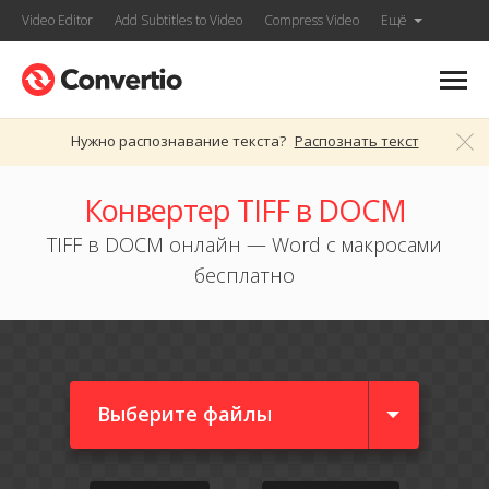
Video Editor
Add Subtitles to Video
Compress Video
Ещё
Нужно распознавание текста?
Распознать текст
Конвертер TIFF в DOCM
TIFF в DOCM онлайн — Word с макросами
бесплатно
Выберите файлы