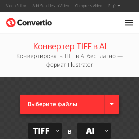
Video Editor
Add Subtitles to Video
Compress Video
Ещё
Конвертер TIFF в AI
Конвертировать TIFF в AI бесплатно —
формат Illustrator
Выберите файлы
TIFF
AI
в