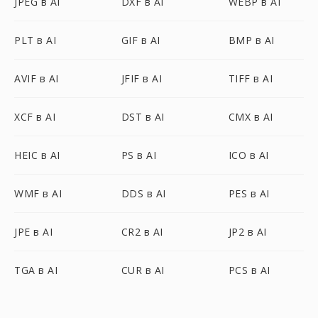
JPEG в AI
DXF в AI
WEBP в AI
PLT в AI
GIF в AI
BMP в AI
AVIF в AI
JFIF в AI
TIFF в AI
XCF в AI
DST в AI
CMX в AI
HEIC в AI
PS в AI
ICO в AI
WMF в AI
DDS в AI
PES в AI
JPE в AI
CR2 в AI
JP2 в AI
TGA в AI
CUR в AI
PCS в AI