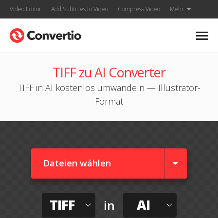
Video Editor
Add Subtitles to Video
Compress Video
Mehr
TIFF zu AI Converter
TIFF in AI kostenlos umwandeln — Illustrator-
Format
Dateien wählen
TIFF
AI
in