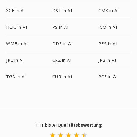
XCF in AI
DST in AI
CMX in AI
HEIC in AI
PS in AI
ICO in AI
WMF in AI
DDS in AI
PES in AI
JPE in AI
CR2 in AI
JP2 in AI
TGA in AI
CUR in AI
PCS in AI
TIFF bis AI Qualitätsbewertung