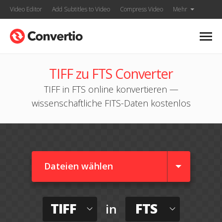
Video Editor
Add Subtitles to Video
Compress Video
Mehr
TIFF zu FTS Converter
TIFF in FTS online konvertieren —
wissenschaftliche FITS-Daten kostenlos
Dateien wählen
TIFF
FTS
in