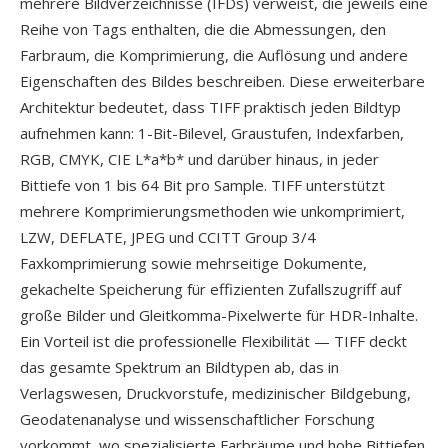
mehrere Bildverzeichnisse (IFDs) verweist, die jeweils eine
Reihe von Tags enthalten, die die Abmessungen, den
Farbraum, die Komprimierung, die Auflösung und andere
Eigenschaften des Bildes beschreiben. Diese erweiterbare
Architektur bedeutet, dass TIFF praktisch jeden Bildtyp
aufnehmen kann: 1-Bit-Bilevel, Graustufen, Indexfarben,
RGB, CMYK, CIE L*a*b* und darüber hinaus, in jeder
Bittiefe von 1 bis 64 Bit pro Sample. TIFF unterstützt
mehrere Komprimierungsmethoden wie unkomprimiert,
LZW, DEFLATE, JPEG und CCITT Group 3/4
Faxkomprimierung sowie mehrseitige Dokumente,
gekachelte Speicherung für effizienten Zufallszugriff auf
große Bilder und Gleitkomma-Pixelwerte für HDR-Inhalte.
Ein Vorteil ist die professionelle Flexibilität — TIFF deckt
das gesamte Spektrum an Bildtypen ab, das in
Verlagswesen, Druckvorstufe, medizinischer Bildgebung,
Geodatenanalyse und wissenschaftlicher Forschung
vorkommt, wo spezialisierte Farbräume und hohe Bittiefen