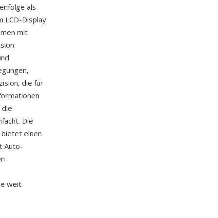
enfolge als
m LCD-Display
mmen mit
rsion
und
wegungen,
sion, die für
nformationen
 die
facht. Die
 bietet einen
t Auto-
en
ze weit