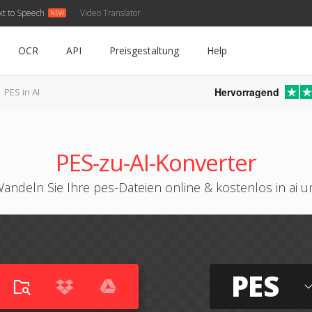
xt to Speech
Video Translator
OCR
API
Preisgestaltung
Help
Hervorragend
PES in AI
PES-zu-AI-Konverter
andeln Sie Ihre pes-Dateien online & kostenlos in ai 
PES