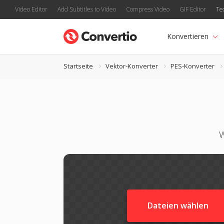
Video Editor
Add Subtitles to Video
Compress Video
GIF Editor
Te
Konvertieren
Startseite
Vektor-Konverter
PES-Konverter
W
Dateien wählen