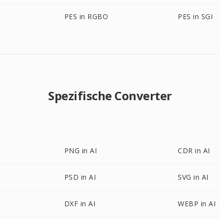
PES in RGBO
PES in SGI
Spezifische Converter
PNG in AI
CDR in AI
PSD in AI
SVG in AI
DXF in AI
WEBP in AI