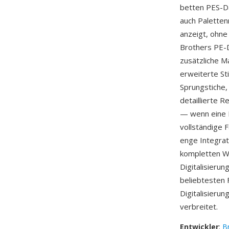
betten PES-Da
auch Paletten
anzeigt, ohn
Brothers PE-D
zusätzliche M
erweiterte St
Sprungstiche,
detaillierte R
— wenn eine P
vollständige 
enge Integrat
kompletten W
Digitalisieru
beliebtesten 
Digitalisieru
verbreitet.
Entwickler
:
Br