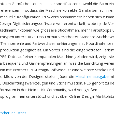
teien Garnfarbdaten ein — sie spezifizieren sowohl die Farbreih
referenzen — sodass die Maschine korrekte Garnfarben auf ihre
e manuelle Konfiguration. PES-Versionsnummern haben sich zusa
esign-Digitalisierungssoftware weiterentwickelt, wobei jede Ve
aschinenfunktionen wie grössere Stickrahmen, mehr Farbstopps 
ichtypen unterstützt. Das Format verarbeitet Standard-Stichbe
 Trennbefehle und Farbwechselmarkierungen mit Koordinatenpräzi
eproduktion geeignet ist. Ein Vorteil sind die eingebetteten Farbi
ES-Datei auf einer kompatiblen Maschine geladen wird, zeigt sie
Farbsequenz und Garnempfehlungen an, was die Einrichtung verein
ion mit Brothers PE-Design-Software ist eine weitere Stärke und
orkflow von der Designerstellung über die
Maschinenausgabe
mi
ng, Beschriftungswerkzeugen und Stichsimulation. PES gehört zu d
Formaten in der Heimstick-Community, wird von großen
ngsprogrammen unterstützt und ist über Online-Design-Marktplät
other Industries