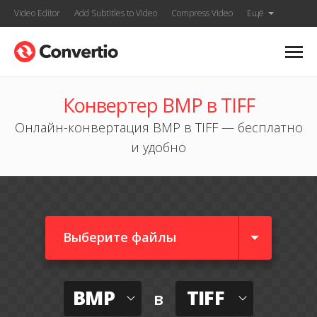
Video Editor
Add Subtitles to Video
Compress Video
Ещё
Конвертер BMP в TIFF
Онлайн-конвертация BMP в TIFF — бесплатно
и удобно
Выберите файлы
BMP
TIFF
в