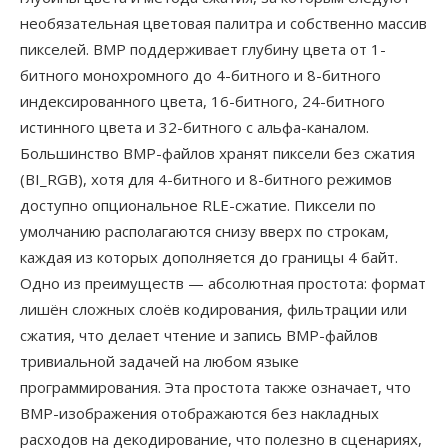
необязательная цветовая палитра и собственно массив
пикселей. BMP поддерживает глубину цвета от 1-
битного монохромного до 4-битного и 8-битного
индексированного цвета, 16-битного, 24-битного
истинного цвета и 32-битного с альфа-каналом.
Большинство BMP-файлов хранят пиксели без сжатия
(BI_RGB), хотя для 4-битного и 8-битного режимов
доступно опциональное RLE-сжатие. Пиксели по
умолчанию располагаются снизу вверх по строкам,
каждая из которых дополняется до границы 4 байт.
Одно из преимуществ — абсолютная простота: формат
лишён сложных слоёв кодирования, фильтрации или
сжатия, что делает чтение и запись BMP-файлов
тривиальной задачей на любом языке
программирования. Эта простота также означает, что
BMP-изображения отображаются без накладных
расходов на декодирование, что полезно в сценариях,