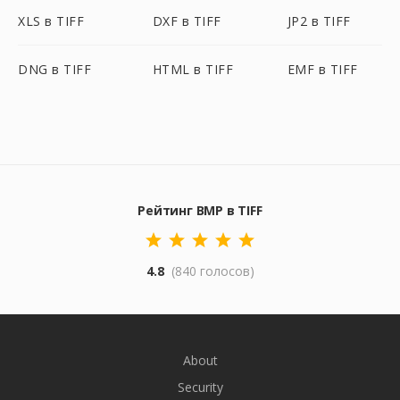
XLS в TIFF
DXF в TIFF
JP2 в TIFF
DNG в TIFF
HTML в TIFF
EMF в TIFF
Рейтинг BMP в TIFF
4.8
(840 голосов)
About
Security