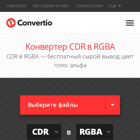
Video Editor
Add Subtitles to Video
Compress Video
Ещё
Конвертер CDR в RGBA
CDR в RGBA — бесплатный сырой вывод цвет
плюс альфа
Выберите файлы
CDR
RGBA
в