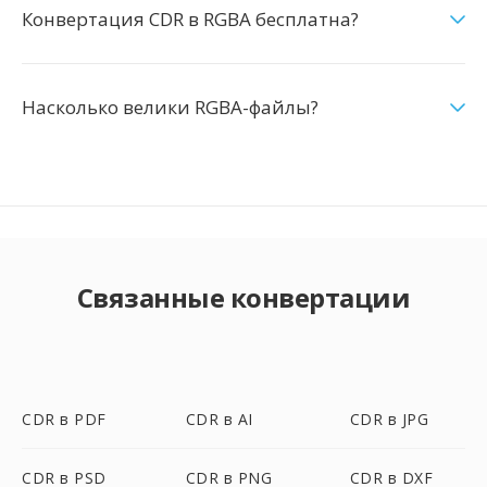
Конвертация CDR в RGBA бесплатна?
Насколько велики RGBA-файлы?
Связанные конвертации
CDR в PDF
CDR в AI
CDR в JPG
CDR в PSD
CDR в PNG
CDR в DXF