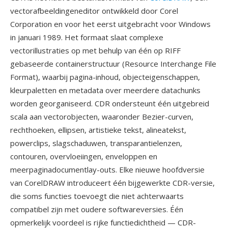
vectorafbeeldingeneditor ontwikkeld door Corel
Corporation en voor het eerst uitgebracht voor Windows
in januari 1989. Het formaat slaat complexe
vectorillustraties op met behulp van één op RIFF
gebaseerde containerstructuur (Resource Interchange File
Format), waarbij pagina-inhoud, objecteigenschappen,
kleurpaletten en metadata over meerdere datachunks
worden georganiseerd. CDR ondersteunt één uitgebreid
scala aan vectorobjecten, waaronder Bezier-curven,
rechthoeken, ellipsen, artistieke tekst, alineatekst,
powerclips, slagschaduwen, transparantielenzen,
contouren, overvloeiingen, enveloppen en
meerpaginadocumentlay-outs. Elke nieuwe hoofdversie
van CorelDRAW introduceert één bijgewerkte CDR-versie,
die soms functies toevoegt die niet achterwaarts
compatibel zijn met oudere softwareversies. Één
opmerkelijk voordeel is rijke functiedichtheid — CDR-