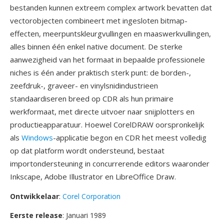
bestanden kunnen extreem complex artwork bevatten dat
vectorobjecten combineert met ingesloten bitmap-
effecten, meerpuntskleurgvullingen en maaswerkvullingen,
alles binnen één enkel native document. De sterke
aanwezigheid van het formaat in bepaalde professionele
niches is één ander praktisch sterk punt: de borden-,
zeefdruk-, graveer- en vinylsnidindustrieen
standaardiseren breed op CDR als hun primaire
werkformaat, met directe uitvoer naar snijplotters en
productieapparatuur. Hoewel CorelDRAW oorspronkelijk
als
Windows
-applicatie begon en CDR het meest volledig
op dat platform wordt ondersteund, bestaat
importondersteuning in concurrerende editors waaronder
Inkscape, Adobe Illustrator en LibreOffice Draw.
Ontwikkelaar
:
Corel Corporation
Eerste release
: Januari 1989