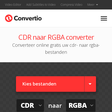
Video Editor
Add Subtitles to Video
Compress Video
Meer
CDR naar RGBA converter
Converteer online gratis uw cdr- naar rgba-
bestanden
Kies bestanden
CDR
RGBA
naar