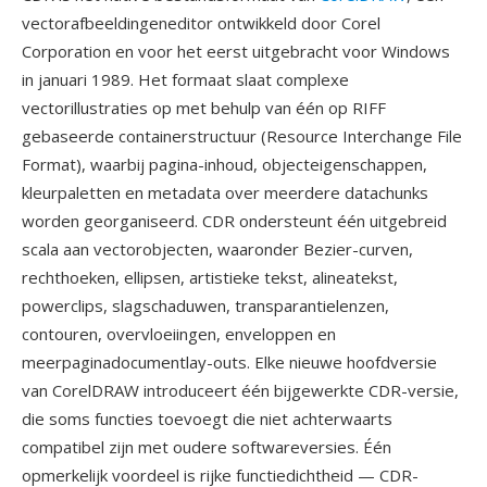
vectorafbeeldingeneditor ontwikkeld door Corel
Corporation en voor het eerst uitgebracht voor Windows
in januari 1989. Het formaat slaat complexe
vectorillustraties op met behulp van één op RIFF
gebaseerde containerstructuur (Resource Interchange File
Format), waarbij pagina-inhoud, objecteigenschappen,
kleurpaletten en metadata over meerdere datachunks
worden georganiseerd. CDR ondersteunt één uitgebreid
scala aan vectorobjecten, waaronder Bezier-curven,
rechthoeken, ellipsen, artistieke tekst, alineatekst,
powerclips, slagschaduwen, transparantielenzen,
contouren, overvloeiingen, enveloppen en
meerpaginadocumentlay-outs. Elke nieuwe hoofdversie
van CorelDRAW introduceert één bijgewerkte CDR-versie,
die soms functies toevoegt die niet achterwaarts
compatibel zijn met oudere softwareversies. Één
opmerkelijk voordeel is rijke functiedichtheid — CDR-