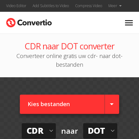
Video Editor
Add Subtitles to Video
Compress Video
Meer
CDR naar DOT converter
Converteer online gratis uw cdr- naar dot-
bestanden
Kies bestanden
CDR
DOT
naar