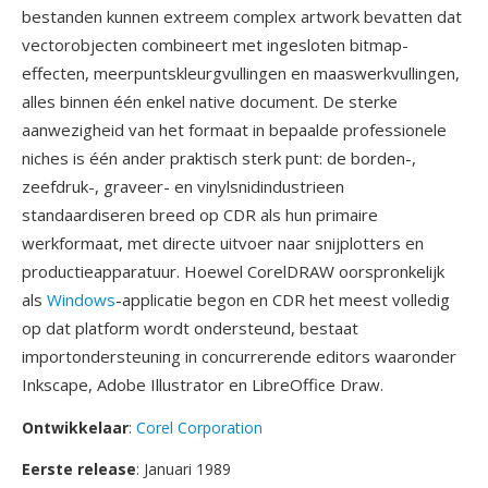
bestanden kunnen extreem complex artwork bevatten dat
vectorobjecten combineert met ingesloten bitmap-
effecten, meerpuntskleurgvullingen en maaswerkvullingen,
alles binnen één enkel native document. De sterke
aanwezigheid van het formaat in bepaalde professionele
niches is één ander praktisch sterk punt: de borden-,
zeefdruk-, graveer- en vinylsnidindustrieen
standaardiseren breed op CDR als hun primaire
werkformaat, met directe uitvoer naar snijplotters en
productieapparatuur. Hoewel CorelDRAW oorspronkelijk
als
Windows
-applicatie begon en CDR het meest volledig
op dat platform wordt ondersteund, bestaat
importondersteuning in concurrerende editors waaronder
Inkscape, Adobe Illustrator en LibreOffice Draw.
Ontwikkelaar
:
Corel Corporation
Eerste release
: Januari 1989