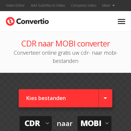
Video Editor
Add Subtitles to Video
Compress Video
Meer
CDR naar MOBI converter
Converteer online gratis uw cdr- naar mobi-
bestanden
Kies bestanden
CDR
MOBI
naar