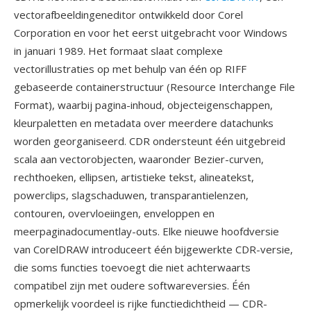
vectorafbeeldingeneditor ontwikkeld door Corel
Corporation en voor het eerst uitgebracht voor Windows
in januari 1989. Het formaat slaat complexe
vectorillustraties op met behulp van één op RIFF
gebaseerde containerstructuur (Resource Interchange File
Format), waarbij pagina-inhoud, objecteigenschappen,
kleurpaletten en metadata over meerdere datachunks
worden georganiseerd. CDR ondersteunt één uitgebreid
scala aan vectorobjecten, waaronder Bezier-curven,
rechthoeken, ellipsen, artistieke tekst, alineatekst,
powerclips, slagschaduwen, transparantielenzen,
contouren, overvloeiingen, enveloppen en
meerpaginadocumentlay-outs. Elke nieuwe hoofdversie
van CorelDRAW introduceert één bijgewerkte CDR-versie,
die soms functies toevoegt die niet achterwaarts
compatibel zijn met oudere softwareversies. Één
opmerkelijk voordeel is rijke functiedichtheid — CDR-