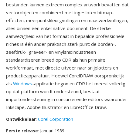
bestanden kunnen extreem complex artwork bevatten dat
vectorobjecten combineert met ingesloten bitmap-
effecten, meerpuntskleurgvullingen en maaswerkvullingen,
alles binnen één enkel native document. De sterke
aanwezigheid van het formaat in bepaalde professionele
niches is één ander praktisch sterk punt: de borden-,
zeefdruk-, graveer- en vinylsnidindustrieen
standaardiseren breed op CDR als hun primaire
werkformaat, met directe uitvoer naar snijplotters en
productieapparatuur. Hoewel CorelDRAW oorspronkelijk
als
Windows
-applicatie begon en CDR het meest volledig
op dat platform wordt ondersteund, bestaat
importondersteuning in concurrerende editors waaronder
Inkscape, Adobe Illustrator en LibreOffice Draw.
Ontwikkelaar
:
Corel Corporation
Eerste release
: Januari 1989