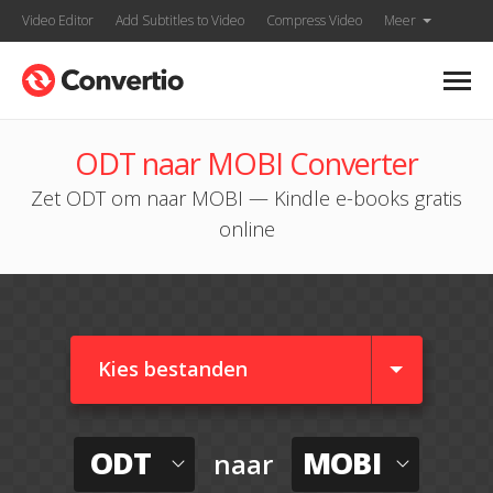
Video Editor
Add Subtitles to Video
Compress Video
Meer
ODT naar MOBI Converter
Zet ODT om naar MOBI — Kindle e-books gratis
online
Kies bestanden
ODT
MOBI
naar