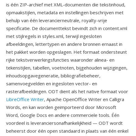
is één ZIP-archief met XML-documenten die tekstinhoud,
opmaakstijlen, metadata en instellingen beschrijven met
behulp van één leverancierneutrale, royalty-vrije
specificatie. De documenttekst bevindt zich in content.xml
met stijlregels in styles.xml, terwijl ingesloten
afbeeldingen, lettertypen en andere bronnen ernaast in
het pakket worden opgeslagen. Het formaat ondersteunt
rijke tekstverwerkingsfuncties waaronder alinea- en
tekenstijlen, tabellen, voetnoten, bijgehouden wijzigingen,
inhoudsopgavegeneratie, bibliografiebeheer,
samenvoegvelden en ingesloten vector- en
rasterafbeeldingen. ODT dient als het native formaat voor
LibreOffice Writer
, Apache OpenOffice Writer en Calligra
Words, en kan worden geimporteerd door Microsoft
Word, Google Docs en andere commerciele tools. Één
voordeel is leveranciersonafhankelijkheid — ODT wordt
beheerst door één open standaard in plaats van één enkel