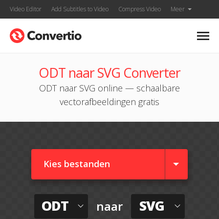
Video Editor
Add Subtitles to Video
Compress Video
Meer
ODT naar SVG Converter
ODT naar SVG online — schaalbare
vectorafbeeldingen gratis
Kies bestanden
ODT
SVG
naar