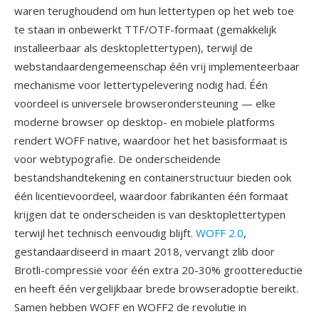
waren terughoudend om hun lettertypen op het web toe
te staan in onbewerkt TTF/OTF-formaat (gemakkelijk
installeerbaar als desktoplettertypen), terwijl de
webstandaardengemeenschap één vrij implementeerbaar
mechanisme voor lettertypelevering nodig had. Één
voordeel is universele browserondersteuning — elke
moderne browser op desktop- en mobiele platforms
rendert WOFF native, waardoor het het basisformaat is
voor webtypografie. De onderscheidende
bestandshandtekening en containerstructuur bieden ook
één licentievoordeel, waardoor fabrikanten één formaat
krijgen dat te onderscheiden is van desktoplettertypen
terwijl het technisch eenvoudig blijft.
WOFF 2.0
,
gestandaardiseerd in maart 2018, vervangt zlib door
Brotli-compressie voor één extra 20-30% groottereductie
en heeft één vergelijkbaar brede browseradoptie bereikt.
Samen hebben WOFF en WOFF2 de revolutie in