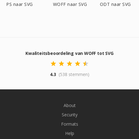
PS naar SVG
WOFF naar SVG
ODT naar SVG
Kwaliteitsbeoordeling van WOFF tot SVG
4.3
(538 stemmen)
About
Security
Formats
Help