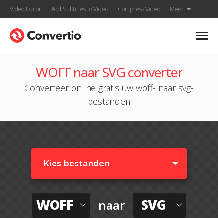
Video Editor
Add Subtitles to Video
Compress Video
Meer
WOFF naar SVG converter
Converteer online gratis uw woff- naar svg-
bestanden
Kies bestanden
WOFF
SVG
naar