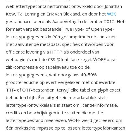
weblettertypecontainerformaat ontwikkeld door Jonathan
Kew, Tal Leming en Erik van Blokland, en door het
W3C
gestandaardiseerd als Aanbeveling in december 2012. Het
formaat verpakt bestaande TrueType- of OpenType-
lettertypegegevens in één gecomprimeerde container
met aanvullende metadata, specifiek ontworpen voor
efficiënte levering via HTTP als onderdeel van
webpagina's met de CSS @font-face-regel. WOFF past
zlib-compressie op tabelniveau toe op de
lettertypegegevens, wat doorgaans 40-50%
groottereductie oplevert vergeleken met onbewerkte
TTF- of OTF-bestanden, terwijl elke tabel en glyph exact
behouden blijft. Één uitgebreid metadatablok stelt
lettertype-ontwikkelaars in staat om licentie-informatie,
credits en beschrijvingen in te sluiten die met het
lettertypebestand meereizen. WOFF werd gecreeerd om
één praktische impasse op te lossen: lettertypefabrikanten