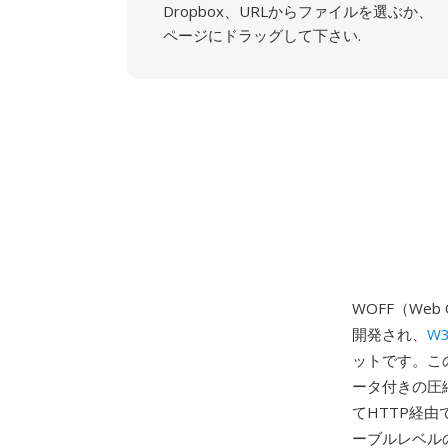
Dropbox、URLからファイルを選ぶか、
ページにドラッグして下さい.
WOFF（Web O
開発され、
W
ットです。この
ータ付きの圧縮
てHTTP経
ーブルレベルの