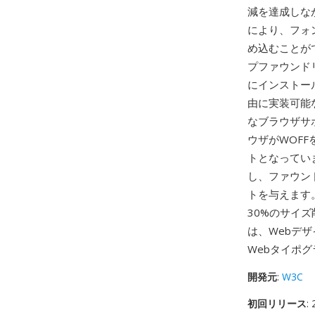
減を達成しな
により、フォ
め込むことが
プファウンド
にインストー
由に実装可能
なブラウザサ
ウザがWOF
トとなってい
し、ファウン
トを与えます。
30%のサイ
は、Webデ
Webタイポ
開発元
:
W3C
初回リリース
: