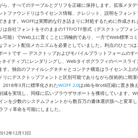
がら、すべてのテーブルとグリフを正確に保持します。拡張メタデ
ントファウンドリはライセンス情報、クレジット、説明をフォント
できます。WOFFは実際的な行き詰まりに対処するために作成され
リは自社フォントをそのままのTTF/OTF形式（デスクトップフォ
ル可能）でWeb上に置くことに消極的であり、一方でWeb標準コ
なフォント配信メカニズムを必要としていました。利点のひとつは
ポートです — デスクトップおよびモバイルプラットフォームのす
Fをネイティブにレンダリングし、Webタイポグラフィのベースライ
ます。独自のファイルシグネチャとコンテナ構造はライセンス上の
ドリにデスクトップフォントと区別可能でありながら技術的に簡潔
2018年3月に標準化された
WOFF 2.0
はzlibをBrotli圧縮に置き
ズ削減を実現し、同様に広いブラウザサポートを獲得しています。WOF
ザインを少数のシステムフォントから数百万の書体選択肢へと変革し
グラフィ革命を可能にしました。
 2012年12月13日