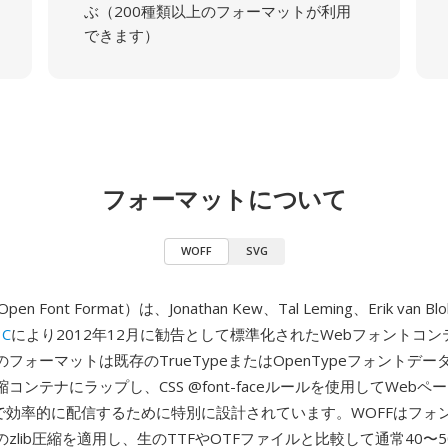
ぶ（200種類以上のフォーマットが利用
できます）
フォーマットについて
WOFF
SVG
pen Font Format）は、Jonathan Kew、Tal Leming、Erik van B
3C
により2012年12月に勧告として標準化されたWebフォントコ
フォーマットは既存のTrueTypeまたはOpenTypeフォントデ
コンテナにラップし、CSS @font-faceルールを使用してWeb
由で効率的に配信するために特別に設計されています。WOFFはフォ
zlib圧縮を適用し、生のTTFやOTFファイルと比較して通常40〜