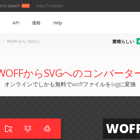
xt to Speech
Video Translator
API
価格
Help
素晴らしい
WOFF から SVG に
WOFFからSVGへのコンバータ
オンラインでしかも無料でwoffファイルをsvgに変換
WOF