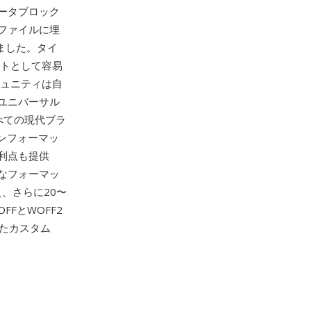
ータブロック
ファイルに埋
ました。タイ
ントとして容易
ミュニティは自
ユニバーサル
べての現代ブラ
ンフォーマッ
利点も提供
なフォーマッ
換え、さらに20〜
FとWOFF2
たカスタム