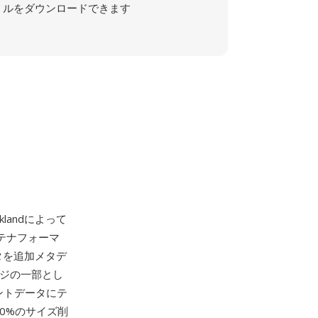
ルをダウンロードできます
loklandによって
ンテナフォーマ
ータを追加メタデ
ページの一部とし
ントデータにテ
50%のサイズ削