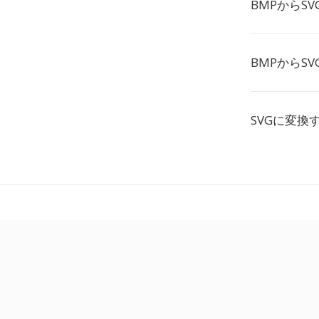
BMPからS
BMPからS
SVGに変