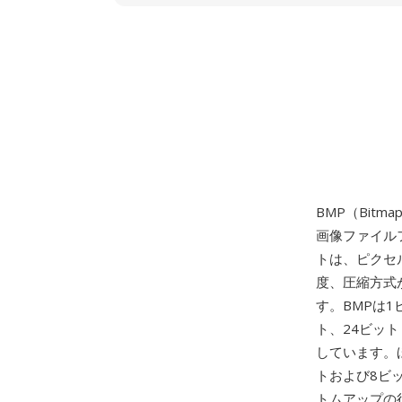
BMP（Bitm
画像ファイルフ
トは、ピクセ
度、圧縮方式
す。BMPは
ト、24ビッ
しています。
トおよび8ビ
トムアップの