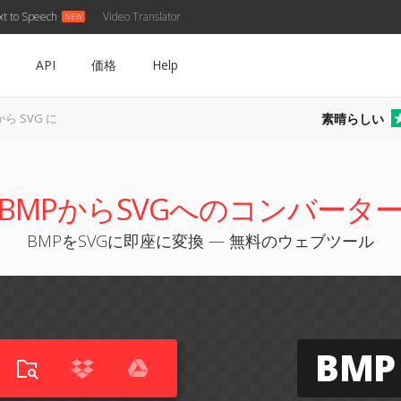
xt to Speech
Video Translator
API
価格
Help
素晴らしい
から SVG に
BMPからSVGへのコンバータ
BMPをSVGに即座に変換 — 無料のウェブツール
BMP