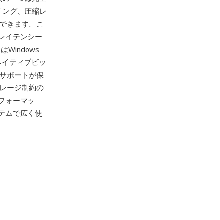
リング、圧縮レ
きできます。こ
レイテンシー
Windows
ネイティブビッ
のサポートが保
トレージ制約の
フォーマッ
テムで広く使