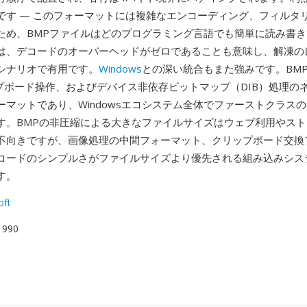
です — このフォーマットには複雑なエンコーディング、フィルタ
ため、BMPファイルはどのプログラミング言語でも簡単に読み書
は、デコードのオーバーヘッドがゼロであることも意味し、解凍の
シナリオで有用です。
Windows
との深い統合もまた強みです。BMPは
ップボード操作、およびデバイス非依存ビットマップ（DIB）処理の
ーマットであり、Windowsエコシステム全体でファーストクラス
す。BMPの非圧縮による大きなファイルサイズはウェブ利用やス
不向きですが、画像処理の中間フォーマット、クリップボード交換
コードのシンプルさがファイルサイズより優先される組み込みシス
す。
oft
 1990