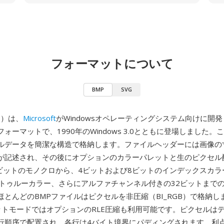
フォーマットについて
BMP
SVG
ap）は、
Microsoft
がWindowsオペレーティングシステム向けに開
ォーマットで、1990年のWindows 3.0とともに登場しました。
ルデータを簡潔な構造で格納します。ファイルヘッダーには画像の
が記述され、その後にオプションのカラーパレットと生のピクセル
1ビットのモノクロから、4ビットおよび8ビットのインデックスカラ
トトゥルーカラー、さらにアルファチャンネル付きの32ビットまで
ほとんどのBMPファイルはピクセルを非圧縮（BI_RGB）で格納し
ットモードではオプションのRLE圧縮も利用可能です。ピクセルは
行順序で配置され、各行は4バイト境界にパディングされます。利