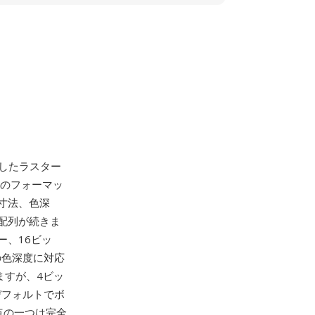
発したラスター
このフォーマッ
寸法、色深
配列が続きま
ー、16ビッ
の色深度に対応
ますが、4ビッ
デフォルトでボ
点の一つは完全