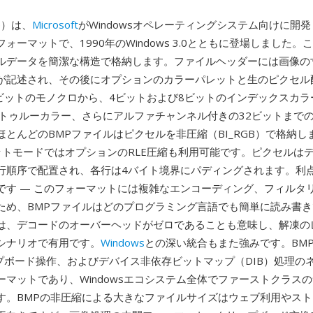
ap）は、
Microsoft
がWindowsオペレーティングシステム向けに開
ォーマットで、1990年のWindows 3.0とともに登場しました。
ルデータを簡潔な構造で格納します。ファイルヘッダーには画像の
が記述され、その後にオプションのカラーパレットと生のピクセル
1ビットのモノクロから、4ビットおよび8ビットのインデックスカラ
トトゥルーカラー、さらにアルファチャンネル付きの32ビットまで
ほとんどのBMPファイルはピクセルを非圧縮（BI_RGB）で格納し
ットモードではオプションのRLE圧縮も利用可能です。ピクセルは
行順序で配置され、各行は4バイト境界にパディングされます。利
です — このフォーマットには複雑なエンコーディング、フィルタ
ため、BMPファイルはどのプログラミング言語でも簡単に読み書
は、デコードのオーバーヘッドがゼロであることも意味し、解凍の
シナリオで有用です。
Windows
との深い統合もまた強みです。BMPは
ップボード操作、およびデバイス非依存ビットマップ（DIB）処理の
ーマットであり、Windowsエコシステム全体でファーストクラス
す。BMPの非圧縮による大きなファイルサイズはウェブ利用やス