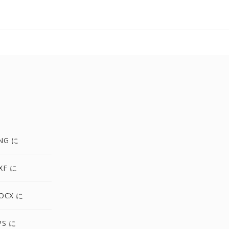
NG に
XF に
OCX に
PS に