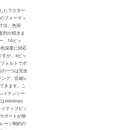
発したラスター
このフォーマッ
寸法、色深
配列が続きま
ー、16ビッ
の色深度に対応
ますが、4ビッ
デフォルトでボ
点の一つは完全
リング、圧縮レ
きできます。こ
レイテンシー
Windows
ネイティブビッ
のサポートが保
トレージ制約の