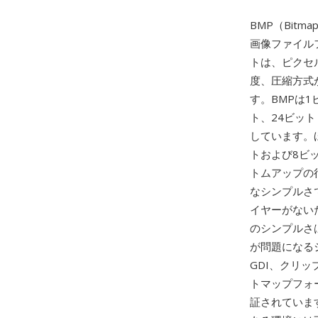
BMP（Bitm
画像ファイルフ
トは、ピクセ
度、圧縮方式
す。BMPは
ト、24ビッ
しています。
トおよび8ビ
トムアップの
なシンプルさ
イヤーがない
のシンプルさ
が問題になる
GDI、クリ
トマップフォ
証されていま