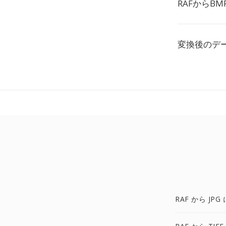
RAFからB
変換後のデ
RAF から JPG 