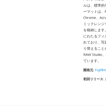
ルは、標準的
ーマットは、Fuj
Chrome、
ミックレンジモ
を格納します。
にわたるフィ
れており、写
り替えることが
RAW Stud
ています。
開発元
:
Fujifilm
初回リリース
: