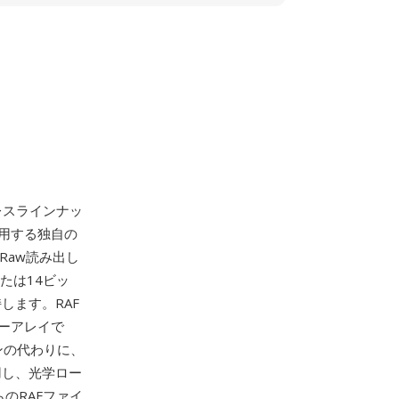
ラーレスラインナッ
用する独自の
のRaw読み出し
または14ビッ
します。RAF
ターアレイで
ンの代わりに、
用し、光学ロー
のRAFファイ