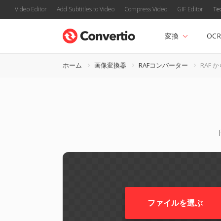
Video Editor
Add Subtitles to Video
Compress Video
GIF Editor
Te
変換
OCR
ホーム
画像変換器
RAFコンバーター
RAF か
ファイルを選ぶ