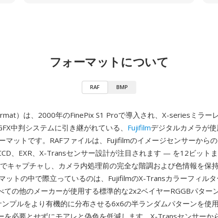
フォーマットについて
RAF
BMP
ormat）は、2000年のFinePix S1 Proで導入され、X-seriesミ
GFX中判システムに引き継がれている、
Fujifilm
デジタルカメラが使
ーマットです。RAFファイルは、Fujifilmのイメージセンサーから
rCCD、EXR、X-Transセンサー設計が注目されます — を12ビット
ルでキャプチャし、カメラ内処理前の完全な階調および色情報を保持
マットの中で際立っているのは、FujifilmのX-Transカラーフィル
べての他のメーカーが使用する標準的な2x2ベイヤーRGGBパター
は色サンプルをより有機的に分布させる6x6の半ランダムパターンを使
を必要とせずにモアレと偽色を低減します。X-Transセンサーから