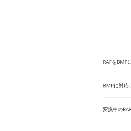
RAFをBM
BMPに対
変換中のRA