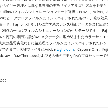
なベイヤー処理とは異なる専用のデモザイクアルゴリズムを必要と
ifilmのフィルムシミュレーションモード選択（Provia、Velvia、Asti
Acrosなど、アナログフィルムにインスパイアされたもの）、粒状効
ード、Fujinon XFおよびXC光学系のレンズ補正データを含む広
利点の一つはフィルムシミュレーションのヘリテージです — Fujif
ルム乳剤の専門知識がRAFメタデータに埋め込まれたカラーサイエ
真家は品質劣化なしに後処理でフィルムにインスパイアされたレン
できます。RAFファイルはAdobe
Lightroom
、Capture One、Fuj
io、dcraw、RawTherapeeおよびその他の主要なRAWプロセッサ
 2000