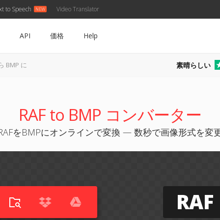
xt to Speech
Video Translator
API
価格
Help
素晴らしい
ら BMP に
RAF to BMP コンバーター
RAFをBMPにオンラインで変換 — 数秒で画像形式を変
RAF