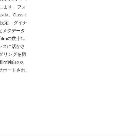
します。フォ
a、Classic
果設定、ダイナ
範なメタデータ
ilmの数十年
ンスに活かさ
ダリングを切
ifilm独自のX
ーでサポートされ