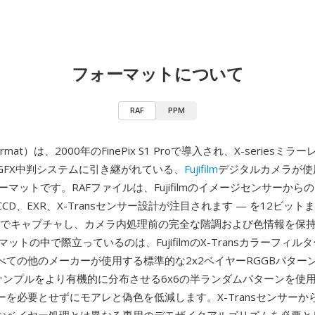
フォーマットについて
RAF
PPM
ormat）は、2000年のFinePix S1 Proで導入され、X-seriesミ
GFX中判システムに引き継がれている、
Fujifilm
デジタルカメラが使
ーマットです。RAFファイルは、Fujifilmのイメージセンサーから
rCCD、EXR、X-Transセンサー設計が注目されます — を12ビット
ルでキャプチャし、カメラ内処理前の完全な階調および色情報を保持
マットの中で際立っているのは、FujifilmのX-Transカラーフィル
べての他のメーカーが使用する標準的な2x2ベイヤーRGGBパター
は色サンプルをより有機的に分布させる6x6の半ランダムパターンを使
を必要とせずにモアレと偽色を低減します。X-Transセンサーから