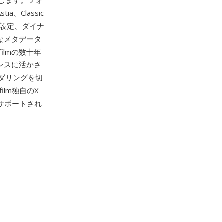
します。フォ
a、Classic
果設定、ダイナ
範なメタデータ
ilmの数十年
ンスに活かさ
ダリングを切
ifilm独自のX
ーでサポートされ