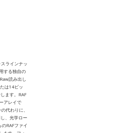
ラーレスラインナッ
用する独自の
のRaw読み出し
または14ビッ
します。RAF
ターアレイで
ンの代わりに、
用し、光学ロー
のRAFファイ