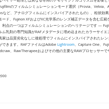
なベイヤー処理とは異なる専用のデモザイクアルゴリズムを必要と
ifilmのフィルムシミュレーションモード選択（Provia、Velvia、Asti
Acrosなど、アナログフィルムにインスパイアされたもの）、粒状効
ード、Fujinon XFおよびXC光学系のレンズ補正データを含む広
利点の一つはフィルムシミュレーションのヘリテージです — Fujif
ルム乳剤の専門知識がRAFメタデータに埋め込まれたカラーサイエ
真家は品質劣化なしに後処理でフィルムにインスパイアされたレン
できます。RAFファイルはAdobe
Lightroom
、Capture One、Fuj
io、dcraw、RawTherapeeおよびその他の主要なRAWプロセッサ
 2000