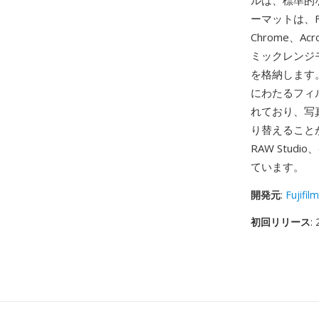
ルは、標準的
ーマットは、Fuj
Chrome、
ミックレンジモ
を格納します。
にわたるフィ
れており、写
り替えることが
RAW Stud
ています。
開発元
:
Fujifilm
初回リリース
: