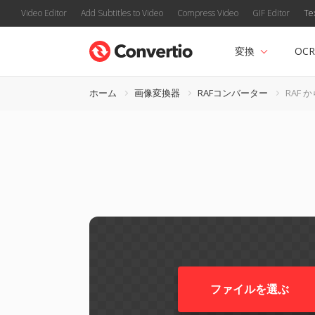
Video Editor
Add Subtitles to Video
Compress Video
GIF Editor
Te
変換
OCR
ホーム
画像変換器
RAFコンバーター
RAF か
ファイルを選ぶ