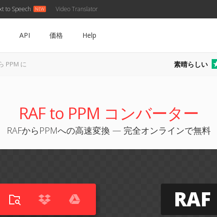
xt to Speech
Video Translator
API
価格
Help
素晴らしい
ら PPM に
RAF to PPM コンバーター
RAFからPPMへの高速変換 — 完全オンラインで無料
RAF