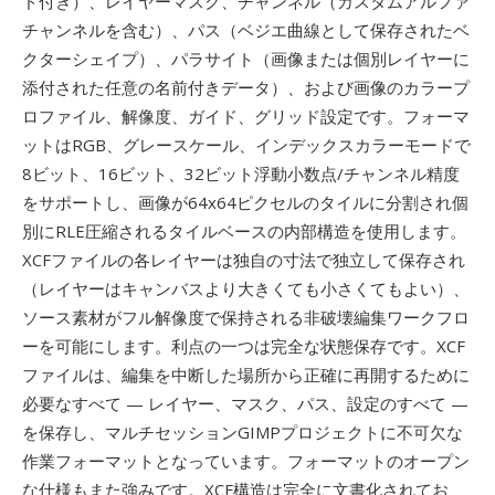
ド付き）、レイヤーマスク、チャンネル（カスタムアルファ
チャンネルを含む）、パス（ベジエ曲線として保存されたベ
クターシェイプ）、パラサイト（画像または個別レイヤーに
添付された任意の名前付きデータ）、および画像のカラープ
ロファイル、解像度、ガイド、グリッド設定です。フォーマ
ットはRGB、グレースケール、インデックスカラーモードで
8ビット、16ビット、32ビット浮動小数点/チャンネル精度
をサポートし、画像が64x64ピクセルのタイルに分割され個
別にRLE圧縮されるタイルベースの内部構造を使用します。
XCFファイルの各レイヤーは独自の寸法で独立して保存され
（レイヤーはキャンバスより大きくても小さくてもよい）、
ソース素材がフル解像度で保持される非破壊編集ワークフロ
ーを可能にします。利点の一つは完全な状態保存です。XCF
ファイルは、編集を中断した場所から正確に再開するために
必要なすべて — レイヤー、マスク、パス、設定のすべて —
を保存し、マルチセッションGIMPプロジェクトに不可欠な
作業フォーマットとなっています。フォーマットのオープン
な仕様もまた強みです。XCF構造は完全に文書化されてお