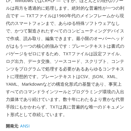
LF、WindowsではCR+LF — ですが、ほとんどの現代のツー
ルは両方を透過的に処理します。絶対的な普遍性が一つの利
点です — TXTファイルは1960年代のメインフレームから現
代のスマートフォンまで、あらゆる特殊ソフトウェアなし
で、かつて製造されたすべてのコンピューティングデバイス
で作成、読み取り、編集できます。最小限のオーバーヘッド
がはもう一つの核心的強みです：プレーンテキストは書式の
バゲージをゼロにするため、TXTファイルは設定ファイル、
ログ出力、データ交換、ソースコード、スクリプト、コンテ
ンツをプログラムで処理する必要があるあらゆるコンテキス
トに理想的です。プレーンテキストはCSV、JSON、XML、
YAML、Markdownなどの構造化形式の基盤であり、事実上
すべてのコマンドラインツールとプログラミング環境の入出
力媒体であり続けています。数十年にわたるより豊かな代替
手段にもかかわらず、TXTは真に普遍的な唯一のドキュメン
ト形式として存続しています。
開発元
:
ANSI