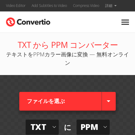
Video Editor
Add Subtitles to Video
Compress Video
詳細
TXT から PPM コンバーター
テキストをPPMカラー画像に変換 — 無料オンライ
ン
ファイルを選ぶ
TXT
PPM
に