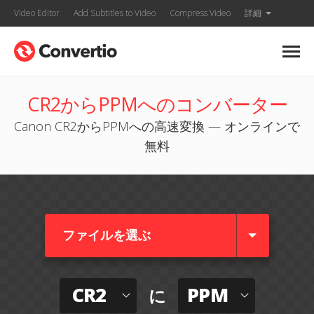
Video Editor
Add Subtitles to Video
Compress Video
詳細
CR2からPPMへのコンバーター
Canon CR2からPPMへの高速変換 — オンラインで
無料
ファイルを選ぶ
CR2
PPM
に