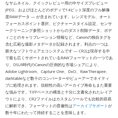
なサムネイル、クイックレビュー用の中サイズプレビュー
JPEG、およびほとんどのボディで14ビット深度のフル解像
度RAWデータ — が含まれています。レンズモデル、オート
フォーカスポイント選択、ピクチャースタイル設定、センサ
ークリーニング参照ショットからのダスト削除データ、ボデ
ィごとのキャリブレーション情報など、Canonの独自タグを
含む広範な撮影メタデータが記録されます。利点の一つは、
膨大なソフトウェアエコシステムです — CR2は現存する中
で最も広くサポートされているRAWフォーマットの一つであ
り、DSLR時代のCanonの圧倒的な市場シェアにより、
Adobe Lightroom、Capture One、DxO、RawTherapee、
darktableなど数十のコンバーターやビューアーでネイティ
ブに処理されます。信頼性の高いアーカイブ寿命もまた重要
な強みです。TIFFベースの構造と十分に文書化されたレイア
ウトにより、CR2ファイルはカスタムツールでも比較的容易
に解析でき、フォーマットの普遍性は
アーカイブサポート
が
数十年にわたって持続することを意味します。