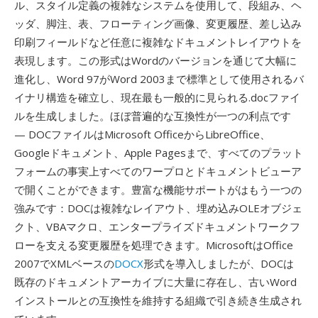
ル、スタイル定義の複雑なシステムを使用して、段組み、ヘ
ッダ、脚注、表、フローティング画像、変更履歴、差し込み
印刷フィールドなど任意に複雑なドキュメントレイアウトを
表現します。この形式はWordのバージョンを通じて大幅に
進化し、Word 97がWord 2003まで標準として使用されるバ
イナリ構造を確立し、現在最も一般的に見られる.docファイ
ルを生成しました。ほぼ普遍的な互換性が一つの利点です
— DOCファイルはMicrosoft OfficeからLibreOffice、
Googleドキュメント、Apple Pagesまで、すべてのプラット
フォームの事実上すべてのワープロとドキュメントビューア
で開くことができます。豊富な機能サポートがはもう一つの
強みです：DOCは複雑なレイアウト、埋め込みOLEオブジェ
クト、VBAマクロ、エンタープライズドキュメントワークフ
ローを支える変更履歴を処理できます。MicrosoftはOffice
2007でXMLベースの
DOCX
形式を導入しましたが、DOCは
既存のドキュメントアーカイブに大量に存在し、古いWord
インストールとの互換性を維持する組織で引き続き生成され