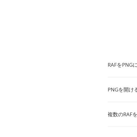
RAFをPN
PNGを開け
複数のRAF