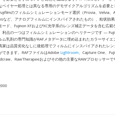
なベイヤー処理とは異なる専用のデモザイクアルゴリズムを必要と
ifilmのフィルムシミュレーションモード選択（Provia、Velvia、Asti
Acrosなど、アナログフィルムにインスパイアされたもの）、粒状効
ード、Fujinon XFおよびXC光学系のレンズ補正データを含む広
利点の一つはフィルムシミュレーションのヘリテージです — Fujif
ルム乳剤の専門知識がRAFメタデータに埋め込まれたカラーサイエ
真家は品質劣化なしに後処理でフィルムにインスパイアされたレン
できます。RAFファイルはAdobe
Lightroom
、Capture One、Fuj
io、dcraw、RawTherapeeおよびその他の主要なRAWプロセッサ
 2000