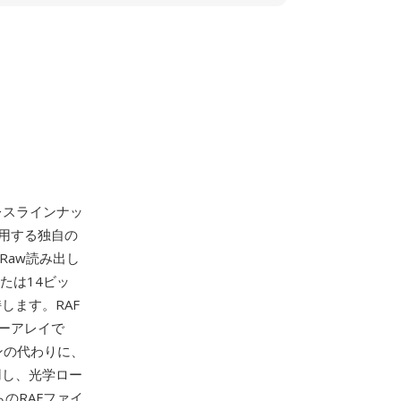
ラーレスラインナッ
用する独自の
のRaw読み出し
または14ビッ
します。RAF
ターアレイで
ンの代わりに、
用し、光学ロー
のRAFファイ