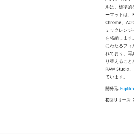
ルは、標準的
ーマットは、Fuj
Chrome、
ミックレンジモ
を格納します。
にわたるフィ
れており、写
り替えることが
RAW Stud
ています。
開発元
:
Fujifilm
初回リリース
: