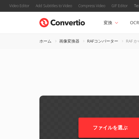
Video Editor
Add Subtitles to Video
Compress Video
GIF Editor
Te
変換
OCR
ホーム
画像変換器
RAFコンバーター
RAF か
ファイルを選ぶ