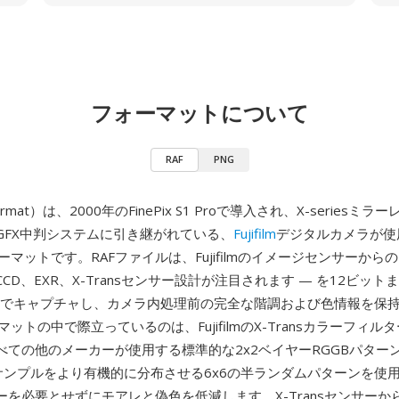
フォーマットについて
RAF
PNG
ormat）は、2000年のFinePix S1 Proで導入され、X-seriesミ
GFX中判システムに引き継がれている、
Fujifilm
デジタルカメラが使
ーマットです。RAFファイルは、Fujifilmのイメージセンサーから
rCCD、EXR、X-Transセンサー設計が注目されます — を12ビット
ルでキャプチャし、カメラ内処理前の完全な階調および色情報を保持
マットの中で際立っているのは、FujifilmのX-Transカラーフィル
べての他のメーカーが使用する標準的な2x2ベイヤーRGGBパター
は色サンプルをより有機的に分布させる6x6の半ランダムパターンを使
を必要とせずにモアレと偽色を低減します。X-Transセンサーから