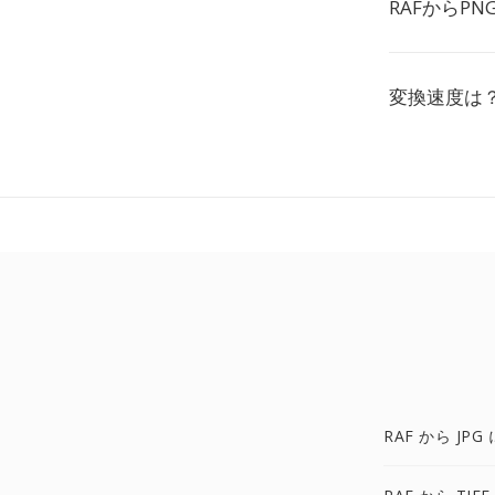
RAFからP
変換速度は
RAF から JPG 