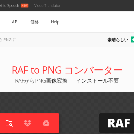
xt to Speech
Video Translator
API
価格
Help
素晴らしい
ら PNG に
RAF to PNG コンバーター
RAFからPNG画像変換 — インストール不要
RAF