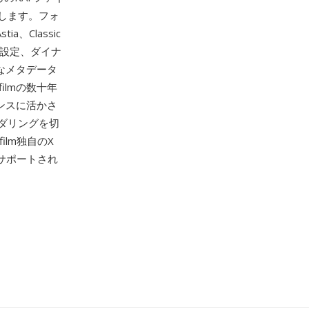
します。フォ
a、Classic
果設定、ダイナ
範なメタデータ
ilmの数十年
ンスに活かさ
ダリングを切
ifilm独自のX
ーでサポートされ