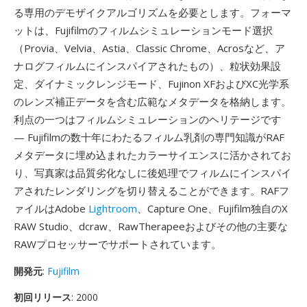
る専用のデモザイクアルゴリズムを必要とします。フォーマ
ットは、Fujifilmのフィルムシミュレーションモード選択
（Provia、Velvia、Astia、Classic Chrome、Acrosなど、ア
ナログフィルムにインスパイアされたもの）、粒状効果設
定、ダイナミックレンジモード、Fujinon XFおよびXC光学系
のレンズ補正データを含む広範なメタデータを格納します。
利点の一つはフィルムシミュレーションのヘリテージです
— Fujifilmの数十年にわたるフィルム乳剤の専門知識がRAF
メタデータに埋め込まれたカラーサイエンスに活かされてお
り、写真家は品質劣化なしに後処理でフィルムにインスパイ
アされたレンダリングを切り替えることができます。RAFフ
ァイルはAdobe
Lightroom
、Capture One、Fujifilm独自のX
RAW Studio、dcraw、RawTherapeeおよびその他の主要な
RAWプロセッサーでサポートされています。
開発元
:
Fujifilm
初回リリース
: 2000