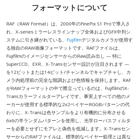
フォーマットについて
RAF（RAW Format）は、2000年のFinePix S1 Proで導入さ
れ、X-seriesミラーレスラインナップ全体およびGFX中判シ
ステムに引き継がれている、
Fujifilm
デジタルカメラが使用す
る独自のRAW画像フォーマットです。RAFファイルは、
FujifilmのイメージセンサーからのRaw読み出し — 特に
SuperCCD、EXR、X-Transセンサー設計が注目されます —
を12ビットまたは14ビット/チャンネルでキャプチャし、カ
メラ内処理前の完全な階調および色情報を保持します。RAF
がRAWフォーマットの中で際立っているのは、FujifilmのX-
Transカラーフィルターアレイです。事実上すべての他のメ
ーカーが使用する標準的な2x2ベイヤーRGGBパターンの代
わりに、X-Transは色サンプルをより有機的に分布させる
6x6の半ランダムパターンを使用し、光学ローパスフィルタ
ーを必要とせずにモアレと偽色を低減します。X-Transセン
サーからのRAFファイルは、標準的なベイヤー処理とは異な