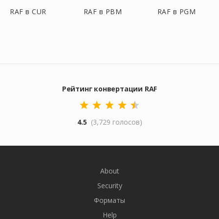
RAF в CUR
RAF в PBM
RAF в PGM
Рейтинг конвертации RAF
4.5
(3,729 голосов)
About
Security
Форматы
Help