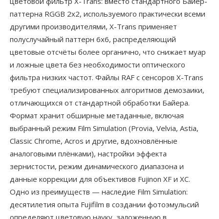
цветовой фильтр X-Trans: вместо стандартного Байер-
паттерна RGGB 2x2, используемого практически всеми
другими производителями, X-Trans применяет
полуслучайный паттерн 6x6, распределяющий
цветовые отсчёты более органично, что снижает муар
и ложные цвета без необходимости оптического
фильтра низких частот. Файлы RAF с сенсоров X-Trans
требуют специализированных алгоритмов демозаики,
отличающихся от стандартной обработки Байера.
Формат хранит обширные метаданные, включая
выбранный режим Film Simulation (Provia, Velvia, Astia,
Classic Chrome, Acros и другие, вдохновлённые
аналоговыми плёнками), настройки эффекта
зернистости, режим динамического диапазона и
данные коррекции для объективов Fujinon XF и XC.
Одно из преимуществ — наследие Film Simulation:
десятилетия опыта Fujifilm в создании фотоэмульсий
определяют цветовую науку, заложенную в