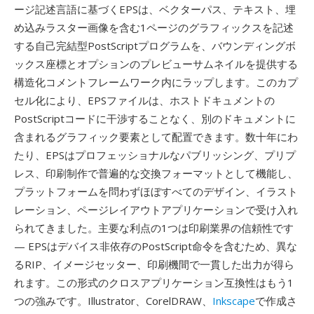
ージ記述言語に基づくEPSは、ベクターパス、テキスト、埋
め込みラスター画像を含む1ページのグラフィックスを記述
する自己完結型PostScriptプログラムを、バウンディングボ
ックス座標とオプションのプレビューサムネイルを提供する
構造化コメントフレームワーク内にラップします。このカプ
セル化により、EPSファイルは、ホストドキュメントの
PostScriptコードに干渉することなく、別のドキュメントに
含まれるグラフィック要素として配置できます。数十年にわ
たり、EPSはプロフェッショナルなパブリッシング、プリプ
レス、印刷制作で普遍的な交換フォーマットとして機能し、
プラットフォームを問わずほぼすべてのデザイン、イラスト
レーション、ページレイアウトアプリケーションで受け入れ
られてきました。主要な利点の1つは印刷業界の信頼性です
— EPSはデバイス非依存のPostScript命令を含むため、異な
るRIP、イメージセッター、印刷機間で一貫した出力が得ら
れます。この形式のクロスアプリケーション互換性はもう1
つの強みです。Illustrator、CorelDRAW、
Inkscape
で作成さ