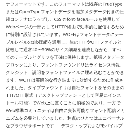
ナフォーマットです。このフォーマットは既存のTrueType
またはOpenTypeフォントデータを追加メタデータ付きの圧
縮コンテナにラップし、CSS @font-faceルールを使用して
Webページの一部としてHTTP経由で効率的に配信するため
に特別に設計されています。WOFFはフォントデータにテー
ブルレベルのzlib圧縮を適用し、生のTTFやOTFファイルと
比較して通常40〜50%のサイズ削減を達成しながら、すべ
てのテーブルとグリフを正確に保持します。拡張メタデータ
ブロックにより、フォントファウンドリはライセンス情報、
クレジット、説明をフォントファイルに埋め込むことができ
ます。WOFFは実際的な行き詰まりに対処するために作成さ
れました。タイプファウンドリは自社フォントをそのままの
TTF/OTF形式（デスクトップフォントとして容易にインス
トール可能）でWeb上に置くことに消極的であり、一方で
Web標準コミュニティは自由に実装可能なフォント配信メカ
ニズムを必要としていました。利点のひとつはユニバーサル
なブラウザサポートです — デスクトップおよびモバイルプ