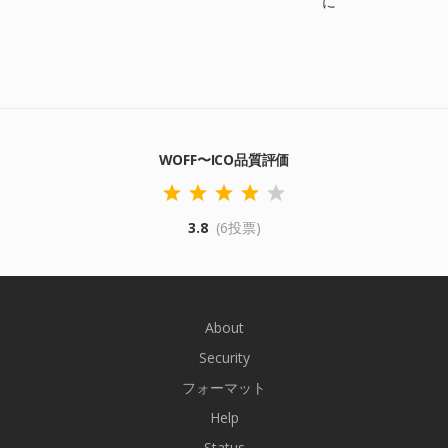
に
WOFF〜ICO品質評価
3.8
(6投票)
About
Security
フォーマット
Help
Status