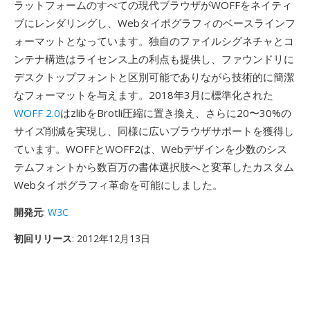
ラットフォームのすべての現代ブラウザがWOFFをネイティ
ブにレンダリングし、Webタイポグラフィのベースラインフ
ォーマットとなっています。独自のファイルシグネチャとコ
ンテナ構造はライセンス上の利点も提供し、ファウンドリに
デスクトップフォントと区別可能でありながら技術的に簡潔
なフォーマットを与えます。2018年3月に標準化された
WOFF 2.0
はzlibをBrotli圧縮に置き換え、さらに20〜30%の
サイズ削減を実現し、同様に広いブラウザサポートを獲得し
ています。WOFFとWOFF2は、Webデザインを少数のシス
テムフォントから数百万の書体選択肢へと変革したカスタム
Webタイポグラフィ革命を可能にしました。
開発元
:
W3C
初回リリース
: 2012年12月13日