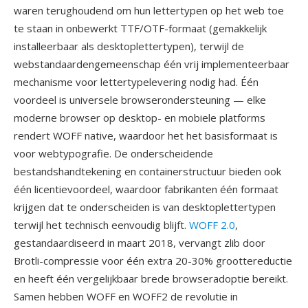
waren terughoudend om hun lettertypen op het web toe
te staan in onbewerkt TTF/OTF-formaat (gemakkelijk
installeerbaar als desktoplettertypen), terwijl de
webstandaardengemeenschap één vrij implementeerbaar
mechanisme voor lettertypelevering nodig had. Één
voordeel is universele browserondersteuning — elke
moderne browser op desktop- en mobiele platforms
rendert WOFF native, waardoor het het basisformaat is
voor webtypografie. De onderscheidende
bestandshandtekening en containerstructuur bieden ook
één licentievoordeel, waardoor fabrikanten één formaat
krijgen dat te onderscheiden is van desktoplettertypen
terwijl het technisch eenvoudig blijft.
WOFF 2.0
,
gestandaardiseerd in maart 2018, vervangt zlib door
Brotli-compressie voor één extra 20-30% groottereductie
en heeft één vergelijkbaar brede browseradoptie bereikt.
Samen hebben WOFF en WOFF2 de revolutie in