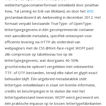
weblettertypecontainerformaat ontwikkeld door Jonathan
Kew, Tal Leming en Erik van Blokland, en door het
W3C
gestandaardiseerd als Aanbeveling in december 2012. Het
formaat verpakt bestaande TrueType- of OpenType-
lettertypegegevens in één gecomprimeerde container
met aanvullende metadata, specifiek ontworpen voor
efficiënte levering via HTTP als onderdeel van
webpagina's met de CSS @font-face-regel. WOFF past
zlib-compressie op tabelniveau toe op de
lettertypegegevens, wat doorgaans 40-50%
groottereductie oplevert vergeleken met onbewerkte
TTF- of OTF-bestanden, terwijl elke tabel en glyph exact
behouden blijft. Één uitgebreid metadatablok stelt
lettertype-ontwikkelaars in staat om licentie-informatie,
credits en beschrijvingen in te sluiten die met het
lettertypebestand meereizen. WOFF werd gecreeerd om
één praktische impasse op te lossen: lettertypefabrikanten