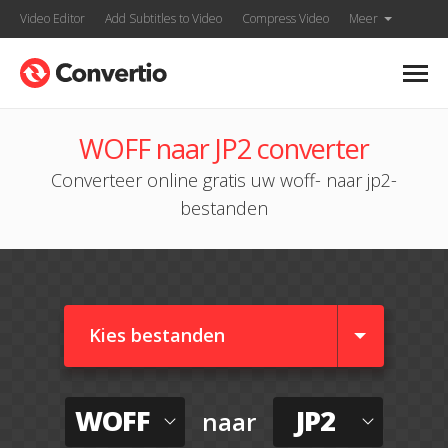
Video Editor
Add Subtitles to Video
Compress Video
Meer
WOFF naar JP2 converter
Converteer online gratis uw woff- naar jp2-
bestanden
Kies bestanden
WOFF
JP2
naar