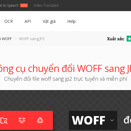
xt to Speech
Video Translator
OCR
API
Vật giá
Help
Xuất sắc
i WOFF
WOFF sang JP2
ng cụ chuyển đổi WOFF sang 
Chuyển đổi file woff sang jp2 trực tuyến và miễn phí
WOFF
đ