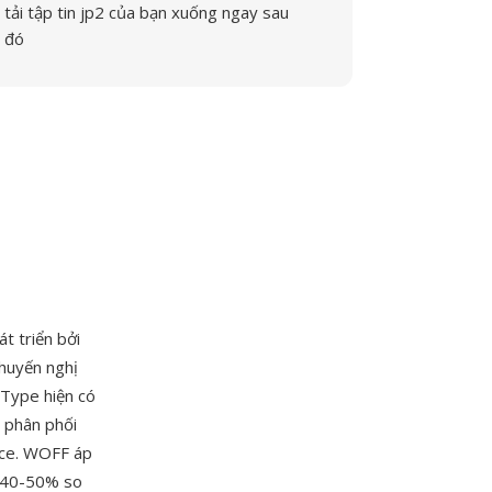
tải tập tin jp2 của bạn xuống ngay sau
đó
 triển bởi
huyến nghị
Type hiện có
c phân phối
ace. WOFF áp
c 40-50% so