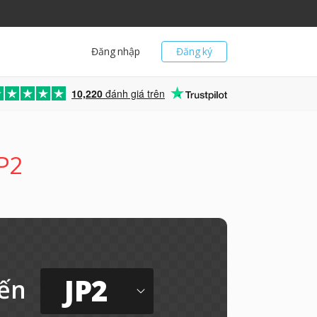
Đăng nhập
Đăng ký
10,220
đánh giá trên
JP2
JP2
ến