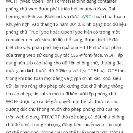
WOFF (Web Open Font Format) là định dạng container
phông chữ web được phát triển bởi Jonathan Kew, Tal
Leming và Erik van Blokland, và được
W3C
chuẩn hóa thành
Khuyến nghị vào tháng 12 năm 2012. Định dạng bọc dữ liệu
phông chữ TrueType hoặc OpenType hiện có trong một
container nén với siêu dữ liệu bổ sung, được thiết kế đặc
biệt cho việc phân phối hiệu quả qua HTTP như một phần
của trang web sử dụng quy tắc CSS @font-face. WOFF áp
dụng nén zlib cấp bảng cho dữ liệu phông chữ, thường đạt
mức giảm kích thước 40-50% so với tệp TTF hoặc OTF thô,
trong khi bảo toàn mọi bảng và glyph chính xác. Khối siêu
dữ liệu mở rộng cho phép các xưởng đúc chữ nhúng thông
tin cấp phép, tín chỉ và mô tả đi kèm với tệp phông chữ.
WOFF được tạo ra để giải quyết một bế tắc thực tế: các
xưởng đúc chữ không muốn cho phép phông chữ của họ
trên web ở dạng TTF/OTF thô (dễ dàng cài đặt như phông
chữ để bàn), trong khi cộng đồng tiêu chuẩn web cần một
cơ chế phân phối phông chữ có thể triển khai tự do. Một ưu