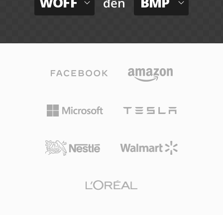
WOFF
BMP
đến