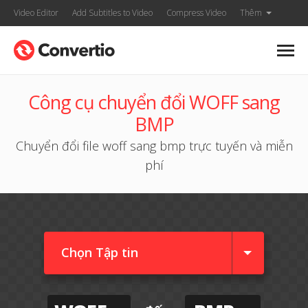
Video Editor
Add Subtitles to Video
Compress Video
Thêm
Công cụ chuyển đổi WOFF sang
BMP
Chuyển đổi file woff sang bmp trực tuyến và miễn
phí
Chọn Tập tin