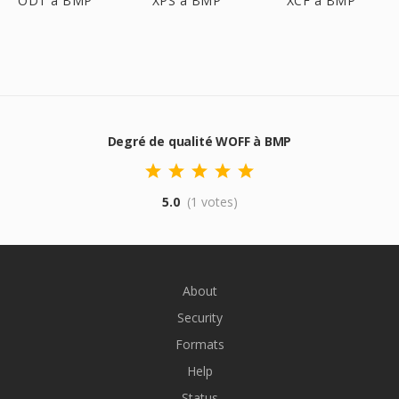
ODT à BMP
XPS à BMP
XCF à BMP
Degré de qualité WOFF à BMP
5.0
(1 votes)
About
Security
Formats
Help
Status