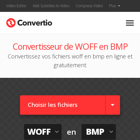
Video Editor
Add Subtitles to Video
Compress Video
Plus
Convertisseur de WOFF en BMP
Convertissez vos fichiers woff en bmp en ligne et
gratuitement
Choisir les fichiers
WOFF
BMP
en