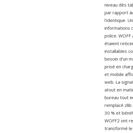
niveau dès ta
par rapport à
l'identique. 
informations d
police. WOFF 
étaient retic
installables 
besoin d'un m
prisé en char
et mobile aff
web. La signa
atout en matiè
bureau tout e
remplacé zlib
30 % et bénéf
WOFF2 ont ren
transformé le