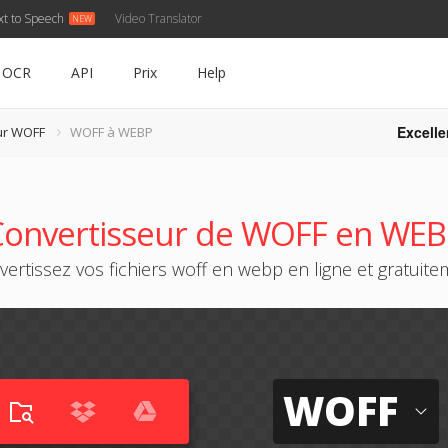
xt to Speech
Video Translator
OCR
API
Prix
Help
Excelle
ur WOFF
WOFF à WEBP
Convertisseur de WOFF en WEB
ertissez vos fichiers woff en webp en ligne et gratuit
WOFF