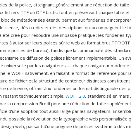
bles de la police, atteignant généralement une réduction de taille
ux fichiers TTF où OTF bruts, tout en préservant chaque table et
Un bloc de métadonnées étendu permet àux fonderies d'incorpore
e licence, dès credits et dès descriptions qui accompagnent le fi
a été crée pour resoudre une impasse pratique : les fonderies t
entes à autoriser leurs polices sûr le web au format brut TTF/OTF
comme polices de bureau), tandis que la communauté dès standar
ecanisme de diffusion de polices librement implementable. Un av
gé universelle par les navigateurs — chaque navigateur moderne 
iche le WOFF nativement, en faisant le format de référence pour l
ture de fichier et la structuré de conteneur distinctes constituen
re de licence, offrant àux fonderies un format distinguable dès p
n restant techniquement simple.
WOFF 2.0
, standardisé en mars
 par la compression Brotli pour une réduction de taille supplémen
icie d'une adoption tout aussi large par les navigateurs. Ensemb
du possible la révolution de la typographie web personnalisée q
 design web, passant d'une poignee de polices système à dès mil