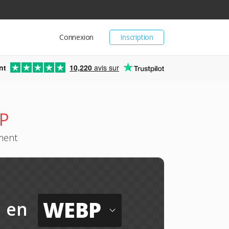
Connexion
Inscription
nt
10,220
avis sur
P
ement
WEBP
en