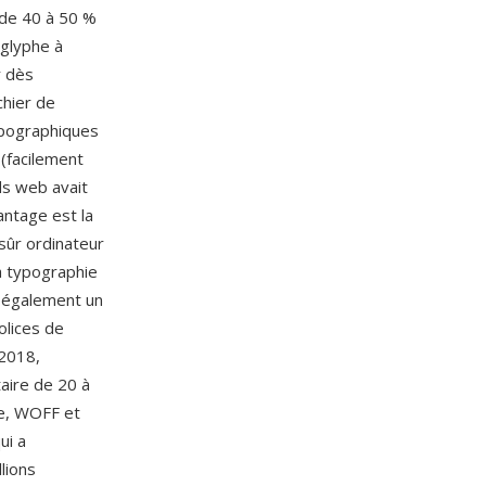
 de 40 à 50 %
 glyphe à
r dès
chier de
ypographiques
 (facilement
ds web avait
antage est la
sûr ordinateur
a typographie
t également un
olices de
 2018,
taire de 20 à
le, WOFF et
ui a
lions