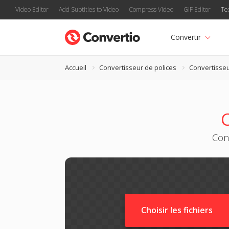
Video Editor
Add Subtitles to Video
Compress Video
GIF Editor
Te
Convertir
Accueil
Convertisseur de polices
Convertisse
Conv
Choisir les fichiers