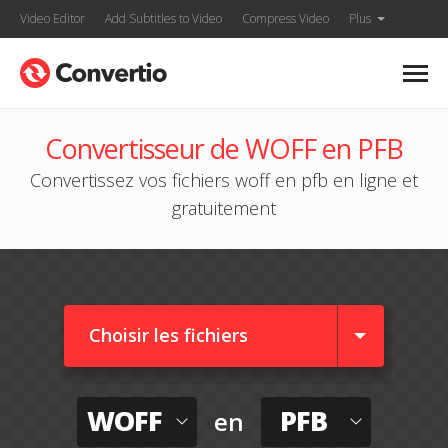
Video Editor
Add Subtitles to Video
Compress Video
Plus
Convertisseur de WOFF en PFB
Convertissez vos fichiers woff en pfb en ligne et
gratuitement
Choisir les fichiers
WOFF
PFB
en