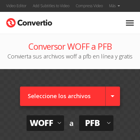
Video Editor
Add Subtitles to Video
Compress Video
Más
Conversor WOFF a PFB
Convierta sus archivos woff a pfb en línea y gratis
Seleccione los archivos
WOFF
PFB
a